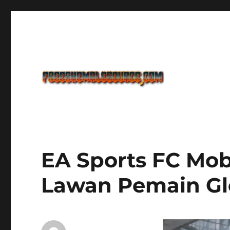
Freeshemalesource Tower Defense Main Game Ini Pasti K
Freeshemalesource Tower
EA Sports FC Mob
Lawan Pemain Gl