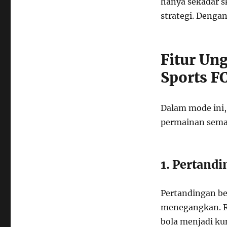
hanya sekadar sk
strategi. Dengan
Fitur Un
Sports F
Dalam mode ini,
permainan sema
1. Pertand
Pertandingan be
menegangkan. Re
bola menjadi k