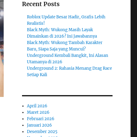
Recent Posts
Roblox Update Besar Hadir, Grafis Lebih
Realistis!
Black Myth: Wukong Masih Layak
Dimainkan di 2026? Ini Jawabannya
Black Myth: Wukong Tambah Karakter
Baru, Siapa Saja yang Muncul?
Underground Kembali Bangkit, Ini Alasan
Utamanya di 2026
Underground 2: Rahasia Menang Drag Race
Setiap Kali
April 2026
Maret 2026
Februari 2026
Januari 2026
Desember 2025