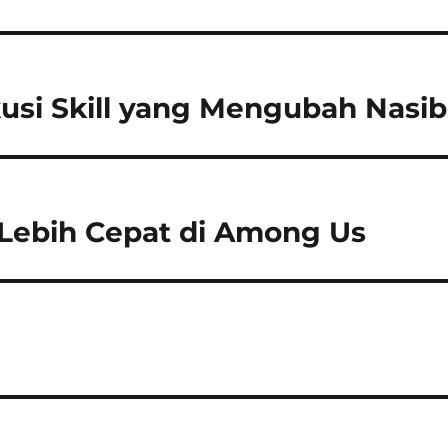
kusi Skill yang Mengubah Nasib
 Lebih Cepat di Among Us