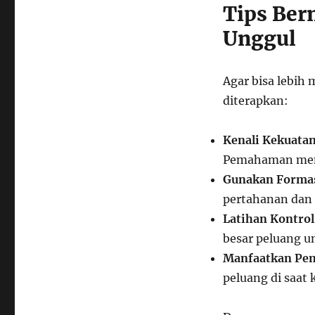
Tips Ber
Unggul
Agar bisa lebih
diterapkan:
Kenali Kekuata
Pemahaman mend
Gunakan Formas
pertahanan dan 
Latihan Kontrol
besar peluang 
Manfaatkan Pem
peluang di saat k