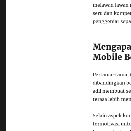
melawan lawan n
seru dan kompet
penggemar sepak
Mengapa 
Mobile B
Pertama-tama, 
dibandingkan be
adil membuat se
terasa lebih me
Selain aspek ko
termotivasi un