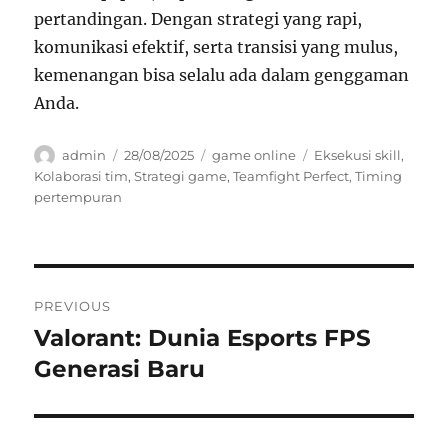
pertandingan. Dengan strategi yang rapi,
komunikasi efektif, serta transisi yang mulus,
kemenangan bisa selalu ada dalam genggaman
Anda.
Author
Posted
Categories
Tags
admin
28/08/2025
game online
Eksekusi skill
,
on
Kolaborasi tim
,
Strategi game
,
Teamfight Perfect
,
Timing
pertempuran
Navigasi
PREVIOUS
pos
Valorant: Dunia Esports FPS
Previous
post:
Generasi Baru