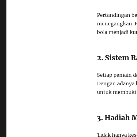
Pertandingan be
menegangkan. Re
bola menjadi k
2. Sistem 
Setiap pemain da
Dengan adanya l
untuk membuktik
3. Hadiah 
Tidak hanya ke