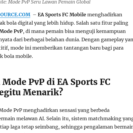
ile: Mode PvP Seru Lawan Pemain Global
SOURCE.COM
–
EA Sports FC Mobile
menghadirkan
 bola digital yang lebih hidup. Salah satu fitur paling
Mode PvP
, di mana pemain bisa menguji kemampuan
yata dari berbagai belahan dunia. Dengan gameplay ya
itif, mode ini memberikan tantangan baru bagi para
 bola mobile.
Mode PvP di EA Sports FC
egitu Menarik?
Mode PvP menghadirkan sensasi yang berbeda
rmain melawan AI. Selain itu, sistem matchmaking yan
tiap laga tetap seimbang, sehingga pengalaman bermai