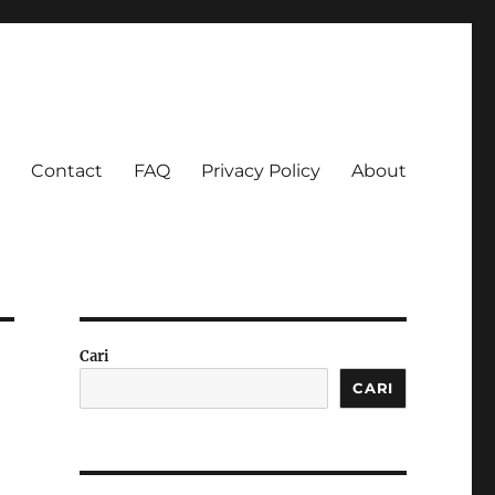
Contact
FAQ
Privacy Policy
About
 Ketagihan!
Cari
CARI