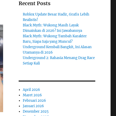
Recent Posts
Roblox Update Besar Hadir, Grafis Lebih
Realistis!
Black Myth: Wukong Masih Layak
Dimainkan di 2026? Ini Jawabannya
Black Myth: Wukong Tambah Karakter
Baru, Siapa Saja yang Muncul?
Underground Kembali Bangkit, Ini Alasan
Utamanya di 2026
Underground 2: Rahasia Menang Drag Race
Setiap Kali
April 2026
Maret 2026
Februari 2026
Januari 2026
Desember 2025