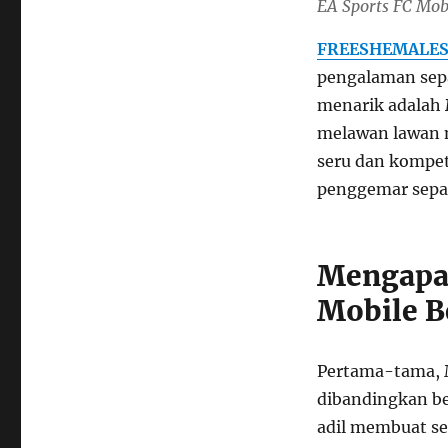
EA Sports FC Mob
FREESHEMALE
pengalaman sepak
menarik adalah
melawan lawan n
seru dan kompet
penggemar sepak
Mengapa 
Mobile B
Pertama-tama, 
dibandingkan be
adil membuat se