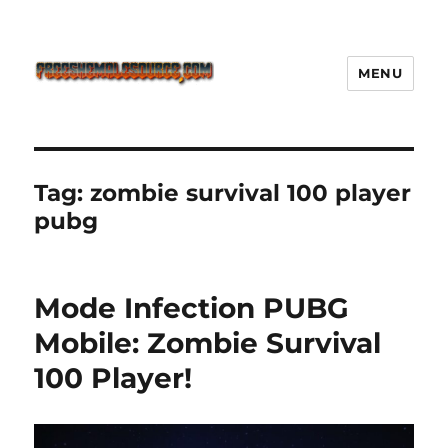
MENU
Freeshemalesource Tower
Defense Main Game Ini Pasti
Ketagihan!
Tag:
zombie survival 100 player
pubg
Mode Infection PUBG
Mobile: Zombie Survival
100 Player!