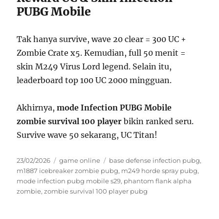
PUBG Mobile
Tak hanya survive, wave 20 clear = 300 UC +
Zombie Crate x5. Kemudian, full 50 menit =
skin M249 Virus Lord legend. Selain itu,
leaderboard top 100 UC 2000 mingguan.
Akhirnya,
mode Infection PUBG Mobile
zombie survival 100 player
bikin ranked seru.
Survive wave 50 sekarang, UC Titan!
Posted
Categories
Tags
23/02/2026
game online
base defense infection pubg
,
on
m1887 icebreaker zombie pubg
,
m249 horde spray pubg
,
mode infection pubg mobile s29
,
phantom flank alpha
zombie
,
zombie survival 100 player pubg