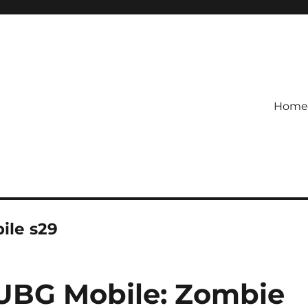
Home
etagihan!
 Defense Main Game Ini Pasti
ile s29
PUBG Mobile: Zombie