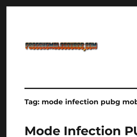
Freeshemalesource Tower Defense Main Game Ini Pasti K
Freeshemalesource Tower
Tag:
mode infection pubg mob
Mode Infection 