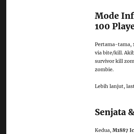
Mode Inf
100 Play
Pertama-tama, 1
via bite/kill. A
survivor kill zo
zombie.
Lebih lanjut, las
Senjata 
Kedua,
M1887 Ic