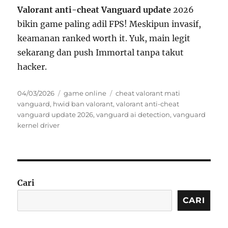
Valorant anti-cheat Vanguard update
2026
bikin game paling adil FPS! Meskipun invasif,
keamanan ranked worth it. Yuk, main legit
sekarang dan push Immortal tanpa takut
hacker.
Posted
Categories
Tags
04/03/2026
game online
cheat valorant mati
on
vanguard
,
hwid ban valorant
,
valorant anti-cheat
vanguard update 2026
,
vanguard ai detection
,
vanguard
kernel driver
Cari
CARI