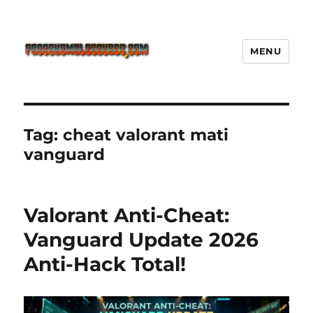
MENU
Freeshemalesource Tower
Defense Main Game Ini Pasti
Ketagihan!
Tag:
cheat valorant mati
vanguard
Valorant Anti-Cheat:
Vanguard Update 2026
Anti-Hack Total!