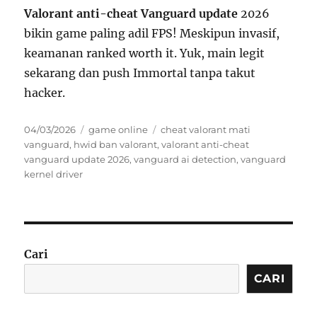
Valorant anti-cheat Vanguard update
2026
bikin game paling adil FPS! Meskipun invasif,
keamanan ranked worth it. Yuk, main legit
sekarang dan push Immortal tanpa takut
hacker.
Posted
Categories
Tags
04/03/2026
game online
cheat valorant mati
on
vanguard
,
hwid ban valorant
,
valorant anti-cheat
vanguard update 2026
,
vanguard ai detection
,
vanguard
kernel driver
Cari
CARI