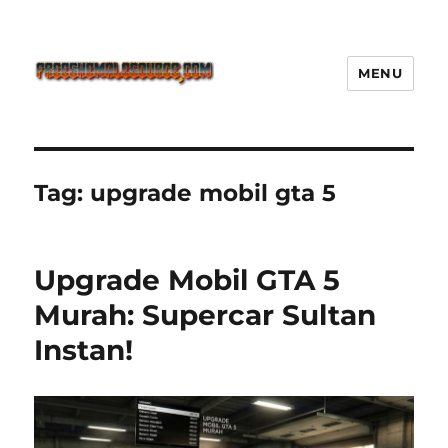
MENU
Freeshemalesource Tower
Defense Main Game Ini Pasti
Ketagihan!
Tag:
upgrade mobil gta 5
Upgrade Mobil GTA 5
Murah: Supercar Sultan
Instan!