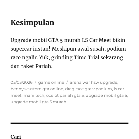
Kesimpulan
Upgrade mobil GTA 5 murah LS Car Meet bikin
supercar instan! Meskipun awal susah, podium
race ngalir. Yuk, grinding Time Trial sekarang
dan raket Pariah.
Posted
Categories
Tags
05/03/2026
game online
arena war hsw upgrade
,
on
bennys custom gta online
,
drag race gta v podium
,
ls car
meet imani tech
,
ocelot pariah gta 5
,
upgrade mobil gta 5
,
upgrade mobil gta 5 murah
Cari