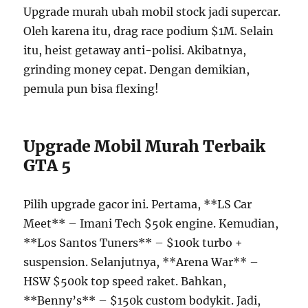
Upgrade murah ubah mobil stock jadi supercar.
Oleh karena itu, drag race podium $1M. Selain
itu, heist getaway anti-polisi. Akibatnya,
grinding money cepat. Dengan demikian,
pemula pun bisa flexing!
Upgrade Mobil Murah Terbaik
GTA 5
Pilih upgrade gacor ini. Pertama, **LS Car
Meet** – Imani Tech $50k engine. Kemudian,
**Los Santos Tuners** – $100k turbo +
suspension. Selanjutnya, **Arena War** –
HSW $500k top speed raket. Bahkan,
**Benny’s** – $150k custom bodykit. Jadi,