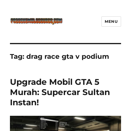
MENU
Freeshemalesource Tower
Defense Main Game Ini Pasti
Ketagihan!
Tag:
drag race gta v podium
Upgrade Mobil GTA 5
Murah: Supercar Sultan
Instan!