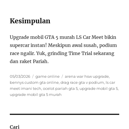
Kesimpulan
Upgrade mobil GTA 5 murah LS Car Meet bikin
supercar instan! Meskipun awal susah, podium
race ngalir. Yuk, grinding Time Trial sekarang
dan raket Pariah.
Posted
Categories
Tags
05/03/2026
game online
arena war hsw upgrade
,
on
bennys custom gta online
,
drag race gta v podium
,
ls car
meet imani tech
,
ocelot pariah gta 5
,
upgrade mobil gta 5
,
upgrade mobil gta 5 murah
Cari