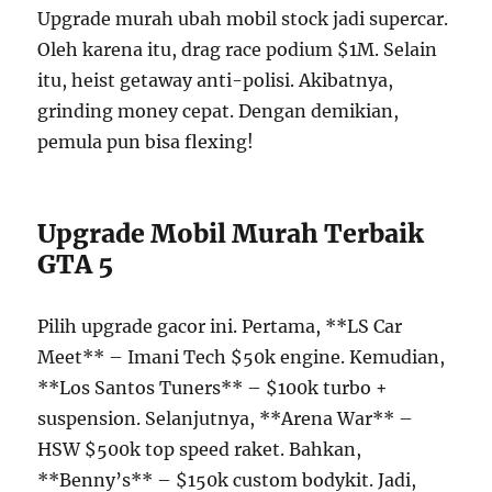
Upgrade murah ubah mobil stock jadi supercar.
Oleh karena itu, drag race podium $1M. Selain
itu, heist getaway anti-polisi. Akibatnya,
grinding money cepat. Dengan demikian,
pemula pun bisa flexing!
Upgrade Mobil Murah Terbaik
GTA 5
Pilih upgrade gacor ini. Pertama, **LS Car
Meet** – Imani Tech $50k engine. Kemudian,
**Los Santos Tuners** – $100k turbo +
suspension. Selanjutnya, **Arena War** –
HSW $500k top speed raket. Bahkan,
**Benny’s** – $150k custom bodykit. Jadi,