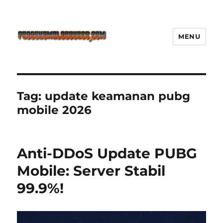
MENU
Freeshemalesource Tower
Defense Main Game Ini Pasti
Ketagihan!
Tag:
update keamanan pubg
mobile 2026
Anti-DDoS Update PUBG
Mobile: Server Stabil
99.9%!