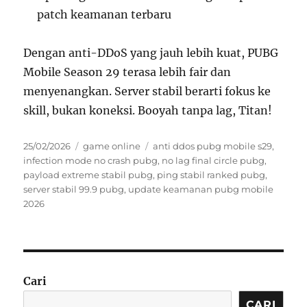
patch keamanan terbaru
Dengan anti-DDoS yang jauh lebih kuat, PUBG
Mobile Season 29 terasa lebih fair dan
menyenangkan. Server stabil berarti fokus ke
skill, bukan koneksi. Booyah tanpa lag, Titan!
Posted
Categories
Tags
25/02/2026
game online
anti ddos pubg mobile s29
,
on
infection mode no crash pubg
,
no lag final circle pubg
,
payload extreme stabil pubg
,
ping stabil ranked pubg
,
server stabil 99.9 pubg
,
update keamanan pubg mobile
2026
Cari
CARI