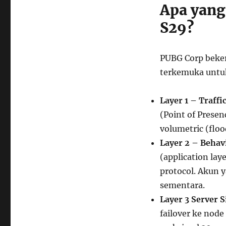
Apa yang
S29?
PUBG Corp beker
terkemuka untuk
Layer 1 – Traffi
(Point of Prese
volumetric (flo
Layer 2 – Behav
(application laye
protocol. Akun y
sementara.
Layer 3 Server S
failover ke node