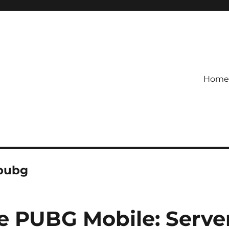
Home
etagihan!
 Defense Main Game Ini Pasti
 pubg
 PUBG Mobile: Serve