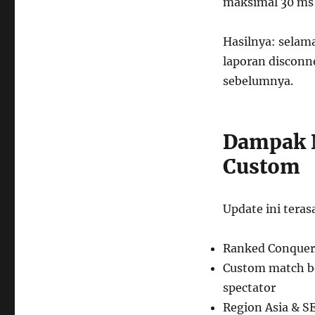
maksimal 30 ms 
Hasilnya: selam
laporan disconn
sebelumnya.
Dampak N
Custom
Update ini teras
Ranked Conqueror
Custom match be
spectator
Region Asia & S