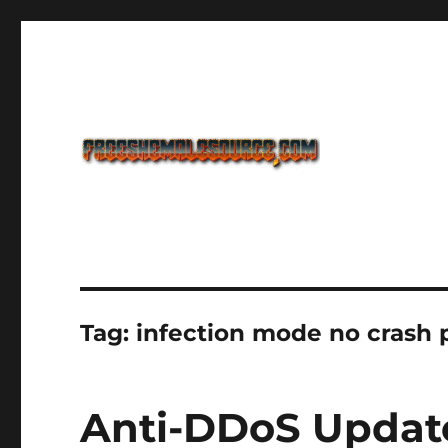
Freeshemalesource Tower Defense Main Game Ini Pasti K
Freeshemalesource Tower
Tag:
infection mode no crash
Anti-DDoS Update