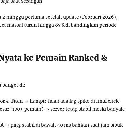
saja saat serangan.
a 2 minggu pertama setelah update (Februari 2026),
ect massal turun hingga 87%di bandingkan periode
yata ke Pemain Ranked &
a banget di:
 & Titan → hampir tidak ada lag spike di final circle
sar (100+ pemain) → server tetap stabil meski banyak
EA → ping stabil di bawah 50 ms bahkan saat jam sibuk