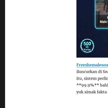
Freeshemalesou
iluncurkan di Se
itu, sistem per
**99.9%** bahk
yuk simak fakta