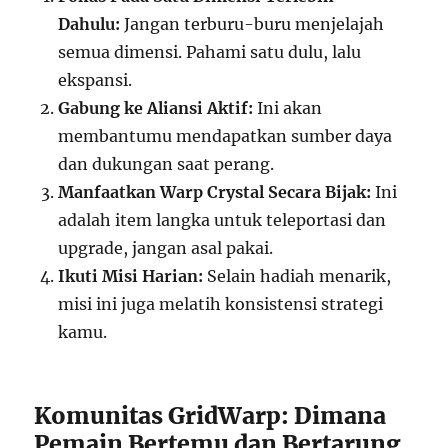
Dahulu:
Jangan terburu-buru menjelajah
semua dimensi. Pahami satu dulu, lalu
ekspansi.
Gabung ke Aliansi Aktif:
Ini akan
membantumu mendapatkan sumber daya
dan dukungan saat perang.
Manfaatkan Warp Crystal Secara Bijak:
Ini
adalah item langka untuk teleportasi dan
upgrade, jangan asal pakai.
Ikuti Misi Harian:
Selain hadiah menarik,
misi ini juga melatih konsistensi strategi
kamu.
Komunitas GridWarp: Dimana
Pemain Bertemu dan Bertarung