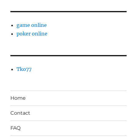
game online
poker online
Tko77
Home
Contact
FAQ