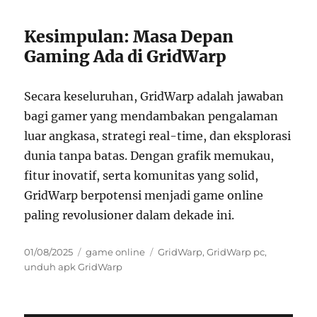
Kesimpulan: Masa Depan
Gaming Ada di GridWarp
Secara keseluruhan, GridWarp adalah jawaban
bagi gamer yang mendambakan pengalaman
luar angkasa, strategi real-time, dan eksplorasi
dunia tanpa batas. Dengan grafik memukau,
fitur inovatif, serta komunitas yang solid,
GridWarp berpotensi menjadi game online
paling revolusioner dalam dekade ini.
Posted
Categories
Tags
01/08/2025
game online
GridWarp
,
GridWarp pc
,
on
unduh apk GridWarp