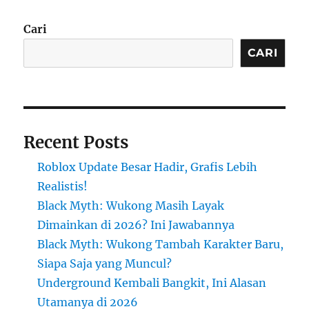
Cari
CARI
Recent Posts
Roblox Update Besar Hadir, Grafis Lebih
Realistis!
Black Myth: Wukong Masih Layak
Dimainkan di 2026? Ini Jawabannya
Black Myth: Wukong Tambah Karakter Baru,
Siapa Saja yang Muncul?
Underground Kembali Bangkit, Ini Alasan
Utamanya di 2026