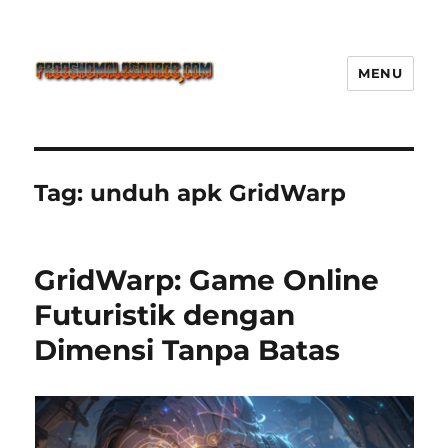
MENU
Freeshemalesource Tower
Defense Main Game Ini Pasti
Ketagihan!
Tag:
unduh apk GridWarp
GridWarp: Game Online
Futuristik dengan
Dimensi Tanpa Batas