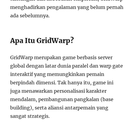
menghadirkan pengalaman yang belum pernah
ada sebelumnya.
Apa Itu GridWarp?
GridWarp merupakan game berbasis server
global dengan latar dunia paralel dan warp gate
interaktif yang memungkinkan pemain
berpindah dimensi. Tak hanya itu, game ini
juga menawarkan personalisasi karakter
mendalam, pembangunan pangkalan (base
building), serta aliansi antarpemain yang
sangat strategis.