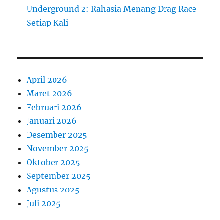
Underground 2: Rahasia Menang Drag Race
Setiap Kali
April 2026
Maret 2026
Februari 2026
Januari 2026
Desember 2025
November 2025
Oktober 2025
September 2025
Agustus 2025
Juli 2025