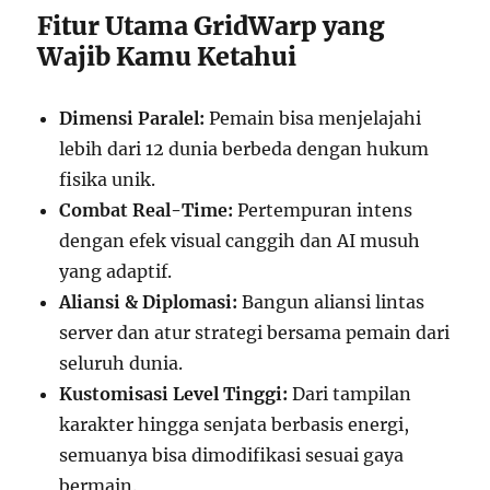
Fitur Utama GridWarp yang
Wajib Kamu Ketahui
Dimensi Paralel:
Pemain bisa menjelajahi
lebih dari 12 dunia berbeda dengan hukum
fisika unik.
Combat Real-Time:
Pertempuran intens
dengan efek visual canggih dan AI musuh
yang adaptif.
Aliansi & Diplomasi:
Bangun aliansi lintas
server dan atur strategi bersama pemain dari
seluruh dunia.
Kustomisasi Level Tinggi:
Dari tampilan
karakter hingga senjata berbasis energi,
semuanya bisa dimodifikasi sesuai gaya
bermain.