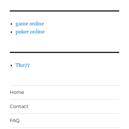
game online
poker online
Tko77
Home
Contact
FAQ