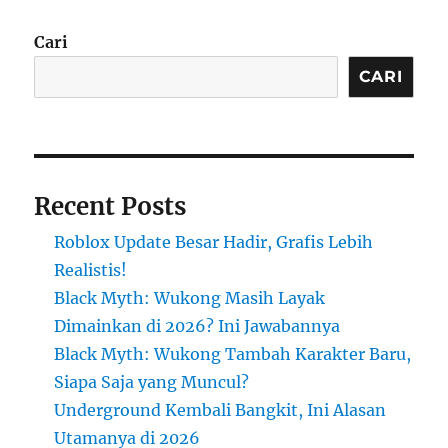
Cari
CARI
Recent Posts
Roblox Update Besar Hadir, Grafis Lebih
Realistis!
Black Myth: Wukong Masih Layak
Dimainkan di 2026? Ini Jawabannya
Black Myth: Wukong Tambah Karakter Baru,
Siapa Saja yang Muncul?
Underground Kembali Bangkit, Ini Alasan
Utamanya di 2026