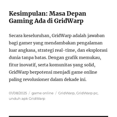
Kesimpulan: Masa Depan
Gaming Ada di GridWarp
Secara keseluruhan, GridWarp adalah jawaban
bagi gamer yang mendambakan pengalaman
luar angkasa, strategi real-time, dan eksplorasi
dunia tanpa batas. Dengan grafik memukau,
fitur inovatif, serta komunitas yang solid,
GridWarp berpotensi menjadi game online
paling revolusioner dalam dekade ini.
Posted
Categories
Tags
01/08/2025
game online
GridWarp
,
GridWarp pc
,
on
unduh apk GridWarp