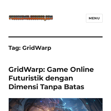
MENU
Freeshemalesource Tower
Defense Main Game Ini Pasti
Ketagihan!
Tag:
GridWarp
GridWarp: Game Online
Futuristik dengan
Dimensi Tanpa Batas