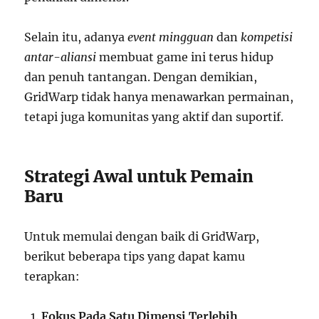
Selain itu, adanya
event mingguan
dan
kompetisi
antar-aliansi
membuat game ini terus hidup
dan penuh tantangan. Dengan demikian,
GridWarp tidak hanya menawarkan permainan,
tetapi juga komunitas yang aktif dan suportif.
Strategi Awal untuk Pemain
Baru
Untuk memulai dengan baik di GridWarp,
berikut beberapa tips yang dapat kamu
terapkan:
Fokus Pada Satu Dimensi Terlebih