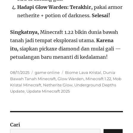
Hadapi Glow Warden:
Terakhir,
pakai armor
netherite + potion of darkness.
Selesai!
Singkatnya,
Minecraft 1.22 bikin dunia bawah
tanah jadi tempat eksplorasi utama.
Karena
itu,
siapkan pickaxe diamond dan mulai gali —
petualangan baru menanti di kedalaman!
Posted
Categories
Tags
08/11/2025
game online
Biome Lava Kristal
,
Dunia
on
Bawah Tanah Minecraft
,
Glow Warden
,
Minecraft 1.22
,
Mob
Kristal Minecraft
,
Netherite Glow
,
Underground Depths
Update
,
Update Minecraft 2025
Cari