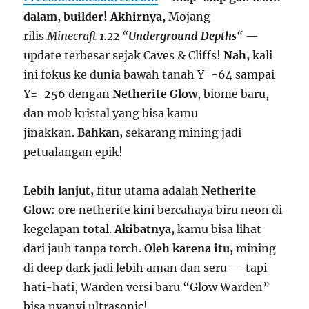
dalam, builder!
Akhirnya,
Mojang
rilis
Minecraft 1.22 “
Underground Depths
“
—
update terbesar sejak Caves & Cliffs!
Nah,
kali
ini fokus ke dunia bawah tanah Y=-64 sampai
Y=-256 dengan
Netherite Glow
, biome baru,
dan mob kristal yang bisa kamu
jinakkan.
Bahkan,
sekarang mining jadi
petualangan epik!
Lebih lanjut,
fitur utama adalah
Netherite
Glow
: ore netherite kini bercahaya biru neon di
kegelapan total.
Akibatnya,
kamu bisa lihat
dari jauh tanpa torch.
Oleh karena itu,
mining
di deep dark jadi lebih aman dan seru — tapi
hati-hati, Warden versi baru “Glow Warden”
bisa nyanyi ultrasonic!