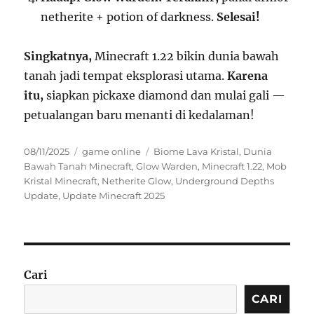
netherite + potion of darkness.
Selesai!
Singkatnya,
Minecraft 1.22 bikin dunia bawah
tanah jadi tempat eksplorasi utama.
Karena
itu,
siapkan pickaxe diamond dan mulai gali —
petualangan baru menanti di kedalaman!
Posted
Categories
Tags
08/11/2025
game online
Biome Lava Kristal
,
Dunia
on
Bawah Tanah Minecraft
,
Glow Warden
,
Minecraft 1.22
,
Mob
Kristal Minecraft
,
Netherite Glow
,
Underground Depths
Update
,
Update Minecraft 2025
Cari
CARI