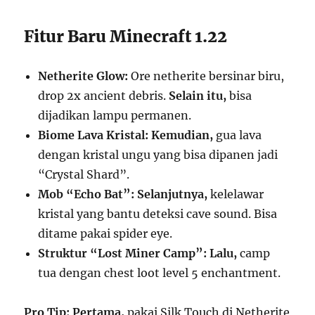
Fitur Baru Minecraft 1.22
Netherite Glow:
Ore netherite bersinar biru,
drop 2x ancient debris.
Selain itu,
bisa
dijadikan lampu permanen.
Biome Lava Kristal:
Kemudian,
gua lava
dengan kristal ungu yang bisa dipanen jadi
“Crystal Shard”.
Mob “Echo Bat”:
Selanjutnya,
kelelawar
kristal yang bantu deteksi cave sound. Bisa
ditame pakai spider eye.
Struktur “Lost Miner Camp”:
Lalu,
camp
tua dengan chest loot level 5 enchantment.
Pro Tip:
Pertama,
pakai Silk Touch di Netherite