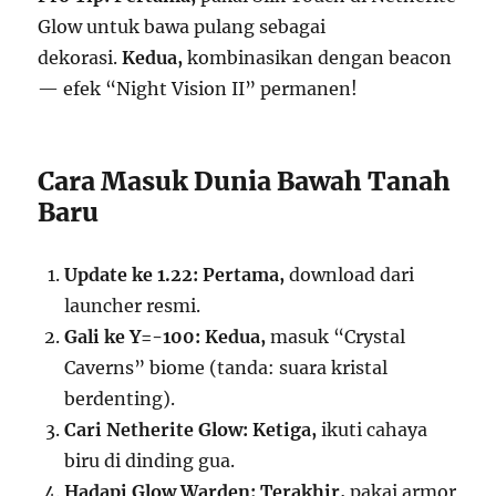
Glow untuk bawa pulang sebagai
dekorasi.
Kedua,
kombinasikan dengan beacon
— efek “Night Vision II” permanen!
Cara Masuk Dunia Bawah Tanah
Baru
Update ke 1.22:
Pertama,
download dari
launcher resmi.
Gali ke Y=-100:
Kedua,
masuk “Crystal
Caverns” biome (tanda: suara kristal
berdenting).
Cari Netherite Glow:
Ketiga,
ikuti cahaya
biru di dinding gua.
Hadapi Glow Warden:
Terakhir,
pakai armor