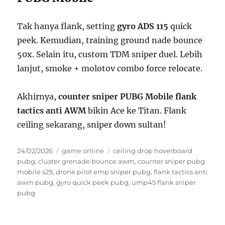
Tak hanya flank, setting
gyro ADS 115
quick
peek. Kemudian, training ground nade bounce
50x. Selain itu, custom TDM sniper duel. Lebih
lanjut, smoke + molotov combo force relocate.
Akhirnya,
counter sniper PUBG Mobile flank
tactics anti AWM
bikin Ace ke Titan. Flank
ceiling sekarang, sniper down sultan!
Posted
Categories
Tags
24/02/2026
game online
ceiling drop hoverboard
on
pubg
,
cluster grenade bounce awm
,
counter sniper pubg
mobile s29
,
drone pilot emp sniper pubg
,
flank tactics anti
awm pubg
,
gyro quick peek pubg
,
ump45 flank sniper
pubg