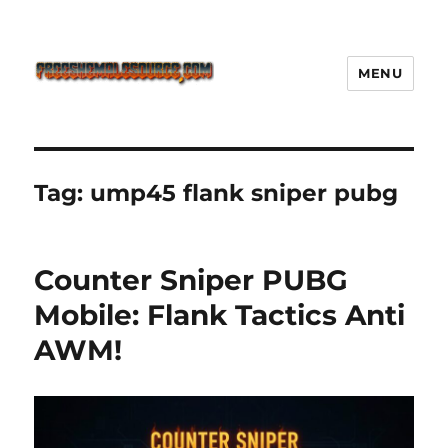
MENU
Freeshemalesource Tower
Defense Main Game Ini Pasti
Ketagihan!
Tag:
ump45 flank sniper pubg
Counter Sniper PUBG
Mobile: Flank Tactics Anti
AWM!