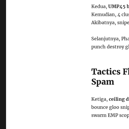
Kedua,
UMP45 bu
Kemudian, 4 clus
Akibatnya, snipe
Selanjutnya, Pha
punch destroy g
Tactics F
Spam
Ketiga,
ceiling 
bounce gloo snip
swarm EMP scope