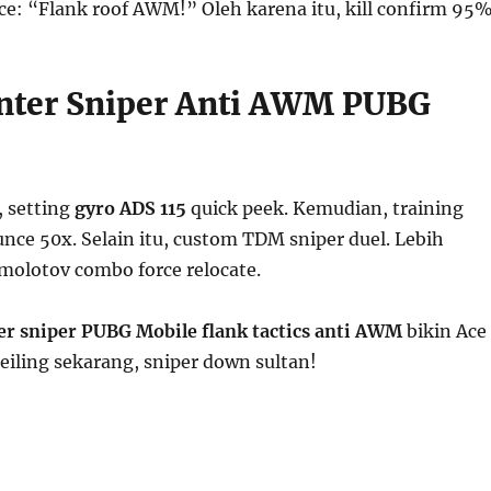
ice: “Flank roof AWM!” Oleh karena itu, kill confirm 95%
nter Sniper Anti AWM PUBG
, setting
gyro ADS 115
quick peek. Kemudian, training
nce 50x. Selain itu, custom TDM sniper duel. Lebih
 molotov combo force relocate.
er sniper PUBG Mobile flank tactics anti AWM
bikin Ace
ceiling sekarang, sniper down sultan!