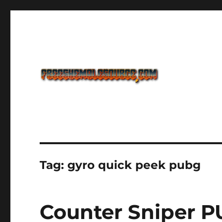
Freeshemalesource Tower Defense Main Game Ini Pasti K
Freeshemalesource Tower
Tag:
gyro quick peek pubg
Counter Sniper P