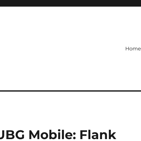
Home
etagihan!
 Defense Main Game Ini Pasti
UBG Mobile: Flank