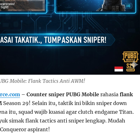
UBG Mobile: Flank Tactics Anti AWM!
rce.com
– Counter sniper PUBG Mobile
rahasia
flank
M
Season 29! Selain itu, taktik ini bikin sniper down
ena itu, squad wajib kuasai agar clutch endgame Titan.
uk simak flank tactics anti sniper lengkap. Mudah
Conqueror aspirant!