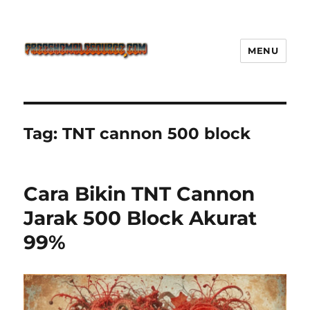
MENU
Freeshemalesource Tower
Defense Main Game Ini Pasti
Ketagihan!
Tag:
TNT cannon 500 block
Cara Bikin TNT Cannon
Jarak 500 Block Akurat
99%