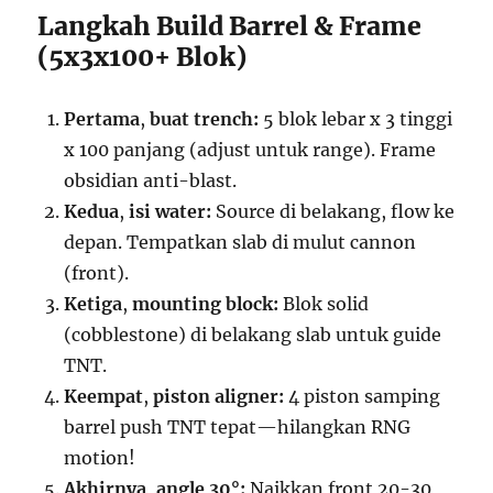
Langkah Build Barrel & Frame
(5x3x100+ Blok)
Pertama
,
buat trench:
5 blok lebar x 3 tinggi
x 100 panjang (adjust untuk range). Frame
obsidian anti-blast.
Kedua
,
isi water:
Source di belakang, flow ke
depan. Tempatkan slab di mulut cannon
(front).
Ketiga
,
mounting block:
Blok solid
(cobblestone) di belakang slab untuk guide
TNT.
Keempat
,
piston aligner:
4 piston samping
barrel push TNT tepat—hilangkan RNG
motion!
Akhirnya
,
angle 30°:
Naikkan front 20-30