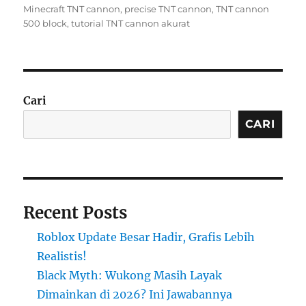
on
Minecraft TNT cannon
,
precise TNT cannon
,
TNT cannon
500 block
,
tutorial TNT cannon akurat
Cari
CARI
Recent Posts
Roblox Update Besar Hadir, Grafis Lebih
Realistis!
Black Myth: Wukong Masih Layak
Dimainkan di 2026? Ini Jawabannya