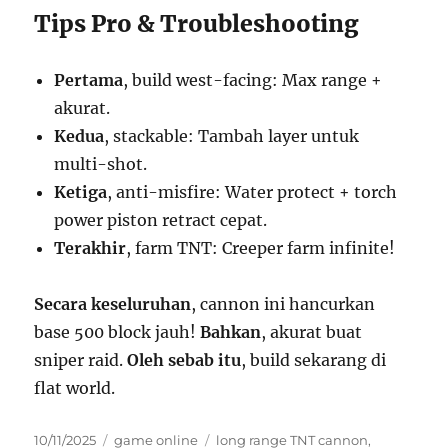
Tips Pro & Troubleshooting
Pertama
, build west-facing: Max range +
akurat.
Kedua
, stackable: Tambah layer untuk
multi-shot.
Ketiga
, anti-misfire: Water protect + torch
power piston retract cepat.
Terakhir
, farm TNT: Creeper farm infinite!
Secara keseluruhan
, cannon ini hancurkan
base 500 block jauh!
Bahkan
, akurat buat
sniper raid.
Oleh sebab itu
, build sekarang di
flat world.
Posted
Categories
Tags
10/11/2025
game online
long range TNT cannon
,