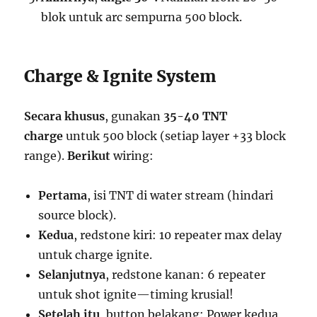
blok untuk arc sempurna 500 block.
Charge & Ignite System
Secara khusus
, gunakan
35-40 TNT
charge
untuk 500 block (setiap layer +33 block
range).
Berikut
wiring:
Pertama
, isi TNT di water stream (hindari
source block).
Kedua
, redstone kiri: 10 repeater max delay
untuk charge ignite.
Selanjutnya
, redstone kanan: 6 repeater
untuk shot ignite—timing krusial!
Setelah itu
, button belakang: Power kedua