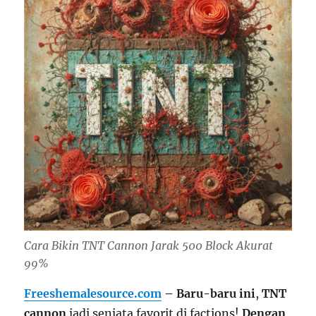
Cara Bikin TNT Cannon Jarak 500 Block Akurat
99%
Freeshemalesource.com
– Baru-baru ini
,
TNT
cannon
jadi senjata favorit di factions!
Dengan