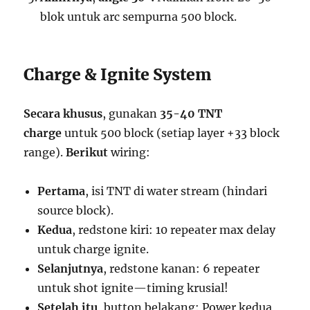
blok untuk arc sempurna 500 block.
Charge & Ignite System
Secara khusus
, gunakan
35-40 TNT
charge
untuk 500 block (setiap layer +33 block
range).
Berikut
wiring:
Pertama
, isi TNT di water stream (hindari
source block).
Kedua
, redstone kiri: 10 repeater max delay
untuk charge ignite.
Selanjutnya
, redstone kanan: 6 repeater
untuk shot ignite—timing krusial!
Setelah itu
, button belakang: Power kedua