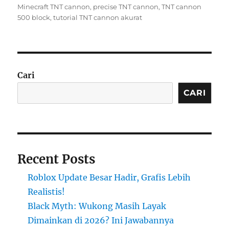
on
Minecraft TNT cannon
,
precise TNT cannon
,
TNT cannon
500 block
,
tutorial TNT cannon akurat
Cari
CARI
Recent Posts
Roblox Update Besar Hadir, Grafis Lebih
Realistis!
Black Myth: Wukong Masih Layak
Dimainkan di 2026? Ini Jawabannya