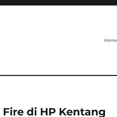
Home
etagihan!
 Defense Main Game Ini Pasti
 Fire di HP Kentang