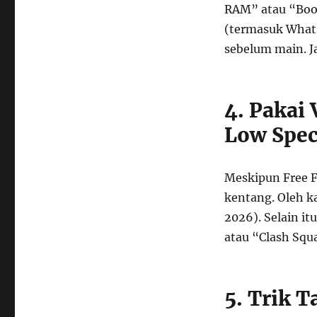
RAM” atau “Boost
(termasuk Whats
sebelum main. Ja
4. Pakai 
Low Spe
Meskipun Free Fi
kentang. Oleh ka
2026). Selain it
atau “Clash Squa
5. Trik 