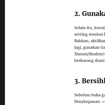
2. Gunak
Selain itu, inst
setting resolusi
Bahkan, aktifka
lagi, gunakan G
Xiaomi/Realme) 
berkurang drasti
3. Bersi
Sebelum buka ga
Penyimpanan → H