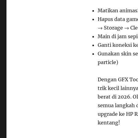
Matikan animasi
Hapus data game
→ Storage → Cle
Main di jam sepi
Ganti koneksi k
Gunakan skin sed
particle)
Dengan GFX Tool
trik kecil lainn
berat di 2026. O
semua langkah d
upgrade ke HP R
kentang!