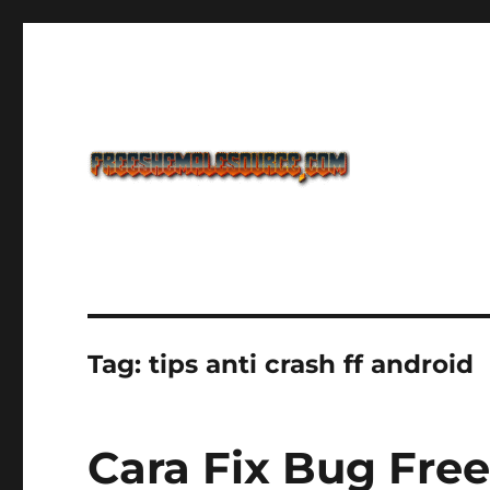
Freeshemalesource Tower Defense Main Game Ini Pasti K
Freeshemalesource Tower
Tag:
tips anti crash ff android
Cara Fix Bug Free