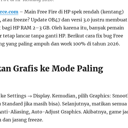
rce.com
– Main Free Fire di HP spek rendah (kentang)
h, atau freeze? Update OB47 dan versi 3.0 justru membuat
t bagi HP RAM 2–3 GB. Oleh karena itu, banyak pemain
r tetap lancar tanpa ganti HP. Berikut cara fix bug Free
ang yang paling ampuh dan work 100% di tahun 2026.
kan Grafis ke Mode Paling
ke Settings → Display. Kemudian, pilih Graphics: Smoo
u Standard jika masih bisa). Selanjutnya, matikan semua
nti-Aliasing, Auto-Adjust Graphics. Akibatnya, game ja
n dan jarang freeze.