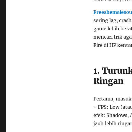
Freeshemalesou
sering lag, cras
game lebih bera
mencari trik aga
Fire di HP kent
1. Turun
Ringan
Pertama, masuk 
+ FPS: Low (ata
efek: Shadows, A
jauh lebih ringa