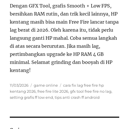
Dengan GFX Tool, grafis Smooth + Low FPS,
bersihkan RAM rutin, dan trik kecil lainnya, HP
kentang masih bisa main Free Fire lancar tanpa
lag berat di 2026. Oleh karena itu, tidak perlu
langsung ganti HP mahal. Coba semua langkah
di atas secara berurutan. Jika masih lag,
pertimbangkan upgrade ke HP RAM 4 GB
minimal. Selamat grinding dan booyah di HP
kentang!
Posted
Categories
Tags
11/03/2026
game online
cara fix lag free fire hp
on
kentang 2026
,
free fire lite 2026
,
gfx tool free fire no lag
,
setting grafis ff low end
,
tips anti crash ff android