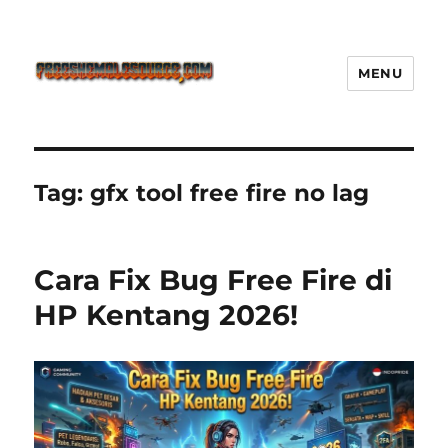
MENU
Freeshemalesource Tower
Defense Main Game Ini Pasti
Ketagihan!
Tag:
gfx tool free fire no lag
Cara Fix Bug Free Fire di
HP Kentang 2026!