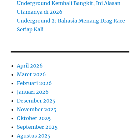
Underground Kembali Bangkit, Ini Alasan
Utamanya di 2026
Underground 2: Rahasia Menang Drag Race
Setiap Kali
April 2026
Maret 2026
Februari 2026
Januari 2026
Desember 2025
November 2025
Oktober 2025
September 2025
Agustus 2025