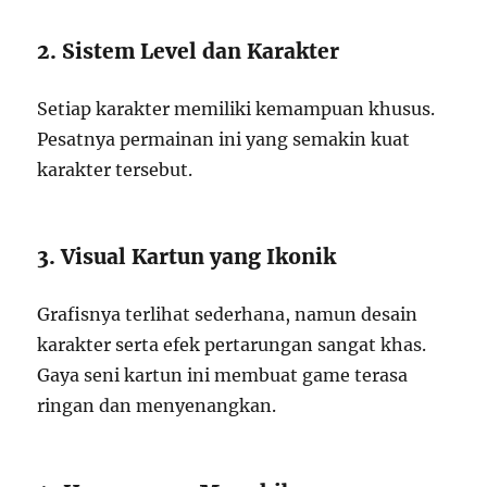
2. Sistem Level dan Karakter
Setiap karakter memiliki kemampuan khusus.
Pesatnya permainan ini yang semakin kuat
karakter tersebut.
3. Visual Kartun yang Ikonik
Grafisnya terlihat sederhana, namun desain
karakter serta efek pertarungan sangat khas.
Gaya seni kartun ini membuat game terasa
ringan dan menyenangkan.