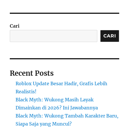
Cari
CARI
Recent Posts
Roblox Update Besar Hadir, Grafis Lebih
Realistis!
Black Myth: Wukong Masih Layak
Dimainkan di 2026? Ini Jawabannya
Black Myth: Wukong Tambah Karakter Baru,
Siapa Saja yang Muncul?