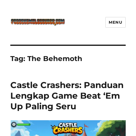
MENU
Freeshemalesource Tower
Defense Main Game Ini Pasti
Ketagihan!
Tag:
The Behemoth
Castle Crashers: Panduan
Lengkap Game Beat ‘Em
Up Paling Seru