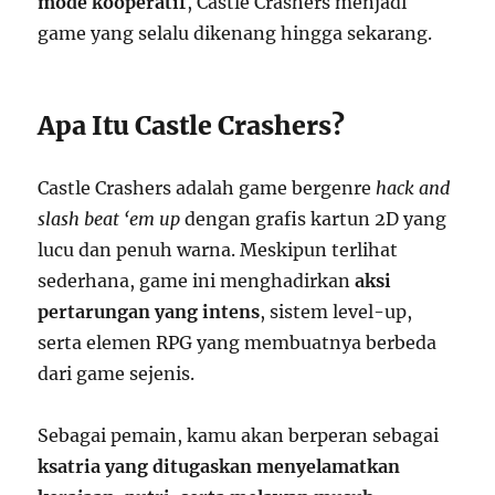
mode kooperatif
, Castle Crashers menjadi
game yang selalu dikenang hingga sekarang.
Apa Itu Castle Crashers?
Castle Crashers adalah game bergenre
hack and
slash beat ‘em up
dengan grafis kartun 2D yang
lucu dan penuh warna. Meskipun terlihat
sederhana, game ini menghadirkan
aksi
pertarungan yang intens
, sistem level-up,
serta elemen RPG yang membuatnya berbeda
dari game sejenis.
Sebagai pemain, kamu akan berperan sebagai
ksatria yang ditugaskan menyelamatkan