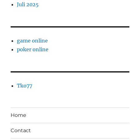
Juli 2025
game online
poker online
Tko77
Home
Contact