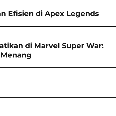
n Efisien di Apex Legends
tikan di Marvel Super War:
 Menang