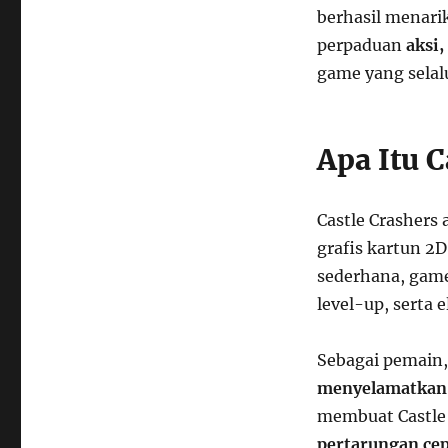
berhasil menarik
perpaduan
aksi
game yang selal
Apa Itu C
Castle Crashers
grafis kartun 2
sederhana, gam
level-up, serta
Sebagai pemain,
menyelamatkan 
membuat Castle 
pertarungan cep