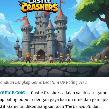
 Panduan Lengkap Game Beat ‘Em Up Paling Seru
SOURCE.COM
–
Castle Crashers
adalah salah satu game
 up
paling populer dengan gaya kartun unik dan gamepla
ktif. Game ini dikembangkan oleh
The Behemoth
dan