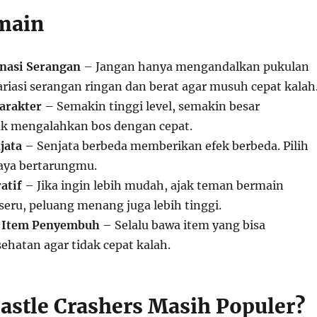
main
nasi Serangan
– Jangan hanya mengandalkan pukulan
ariasi serangan ringan dan berat agar musuh cepat kalah
arakter
– Semakin tinggi level, semakin besar
k mengalahkan bos dengan cepat.
jata
– Senjata berbeda memberikan efek berbeda. Pilih
aya bertarungmu.
atif
– Jika ingin lebih mudah, ajak teman bermain
seru, peluang menang juga lebih tinggi.
n Item Penyembuh
– Selalu bawa item yang bisa
hatan agar tidak cepat kalah.
astle Crashers Masih Populer?