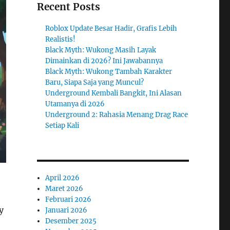
Recent Posts
Roblox Update Besar Hadir, Grafis Lebih
Realistis!
Black Myth: Wukong Masih Layak
Dimainkan di 2026? Ini Jawabannya
Black Myth: Wukong Tambah Karakter
Baru, Siapa Saja yang Muncul?
Underground Kembali Bangkit, Ini Alasan
Utamanya di 2026
Underground 2: Rahasia Menang Drag Race
Setiap Kali
April 2026
Maret 2026
Februari 2026
y
Januari 2026
Desember 2025