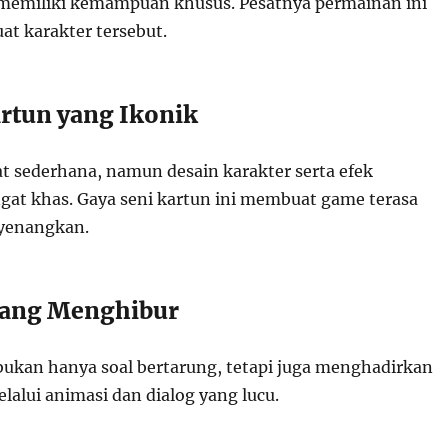
 memiliki kemampuan khusus. Pesatnya permainan ini
at karakter tersebut.
artun yang Ikonik
at sederhana, namun desain karakter serta efek
gat khas. Gaya seni kartun ini membuat game terasa
yenangkan.
yang Menghibur
 bukan hanya soal bertarung, tetapi juga menghadirkan
lalui animasi dan dialog yang lucu.