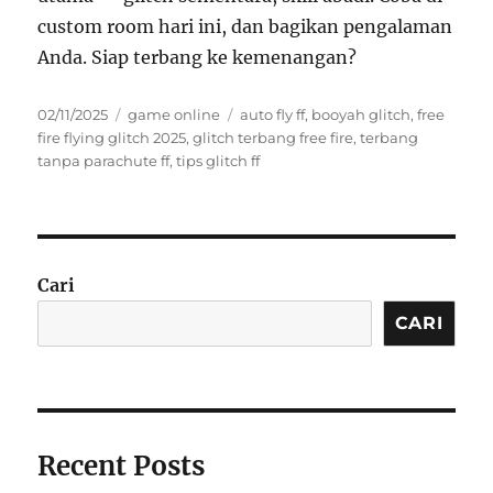
custom room hari ini, dan bagikan pengalaman
Anda. Siap terbang ke kemenangan?
Posted
Categories
Tags
02/11/2025
game online
auto fly ff
,
booyah glitch
,
free
on
fire flying glitch 2025
,
glitch terbang free fire
,
terbang
tanpa parachute ff
,
tips glitch ff
Cari
CARI
Recent Posts