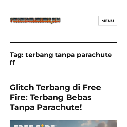
MENU
Freeshemalesource Tower
Defense Main Game Ini Pasti
Ketagihan!
Tag:
terbang tanpa parachute
ff
Glitch Terbang di Free
Fire: Terbang Bebas
Tanpa Parachute!