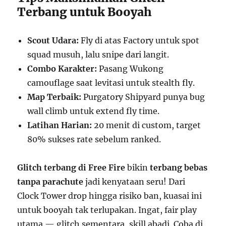
Terbang untuk Booyah
Scout Udara:
Fly di atas Factory untuk spot
squad musuh, lalu snipe dari langit.
Combo Karakter:
Pasang Wukong
camouflage saat levitasi untuk stealth fly.
Map Terbaik:
Purgatory Shipyard punya bug
wall climb untuk extend fly time.
Latihan Harian:
20 menit di custom, target
80% sukses rate sebelum ranked.
Glitch terbang di Free Fire
bikin
terbang bebas
tanpa parachute
jadi kenyataan seru! Dari
Clock Tower drop hingga risiko ban, kuasai ini
untuk booyah tak terlupakan. Ingat, fair play
utama — glitch sementara, skill abadi. Coba di