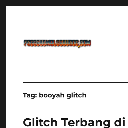
Freeshemalesource Tower Defense Main Game Ini Pasti K
Freeshemalesource Tower
Tag:
booyah glitch
Glitch Terbang di