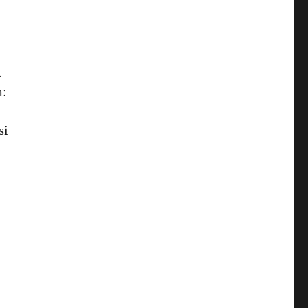
.
n:
si