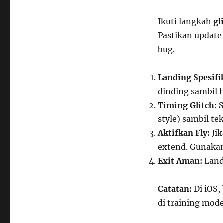
Ikuti langkah
gl
Pastikan update 
bug.
Landing Spesifi
dinding sambil 
Timing Glitch:
S
style) sambil te
Aktifkan Fly:
Jik
extend. Gunakan
Exit Aman:
Land 
Catatan:
Di iOS,
di training mode