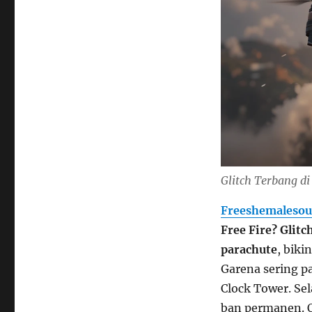
Glitch Terbang di
Freeshemalesou
Free Fire?
Glitc
parachute
, biki
Garena sering pa
Clock Tower. Sel
ban permanen. O