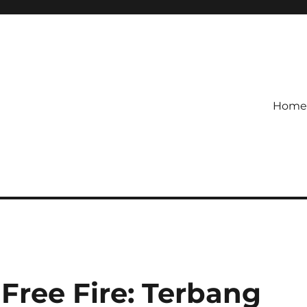
Home
etagihan!
 Defense Main Game Ini Pasti
 Free Fire: Terbang