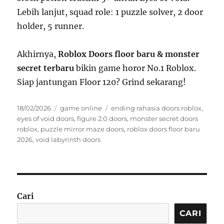
Lebih lanjut, squad role: 1 puzzle solver, 2 door
holder, 5 runner.
Akhirnya,
Roblox Doors floor baru & monster
secret terbaru
bikin game horor No.1 Roblox.
Siap jantungan Floor 120? Grind sekarang!
Posted
Categories
Tags
18/02/2026
game online
ending rahasia doors roblox
,
on
eyes of void doors
,
figure 2.0 doors
,
monster secret doors
roblox
,
puzzle mirror maze doors
,
roblox doors floor baru
2026
,
void labyrinth doors
Cari
CARI