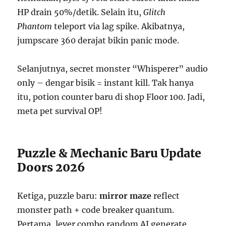
HP drain 50%/detik. Selain itu,
Glitch
Phantom
teleport via lag spike. Akibatnya,
jumpscare 360 derajat bikin panic mode.
Selanjutnya, secret monster “Whisperer” audio
only – dengar bisik = instant kill. Tak hanya
itu, potion counter baru di shop Floor 100. Jadi,
meta pet survival OP!
Puzzle & Mechanic Baru Update
Doors 2026
Ketiga, puzzle baru:
mirror maze
reflect
monster path + code breaker quantum.
Pertama, lever combo random AI generate.