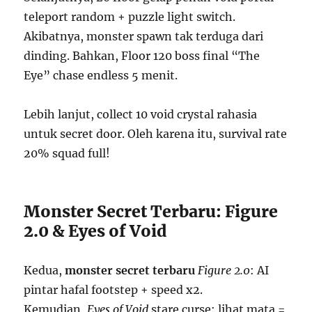
teleport random + puzzle light switch.
Akibatnya, monster spawn tak terduga dari
dinding. Bahkan, Floor 120 boss final “The
Eye” chase endless 5 menit.
Lebih lanjut, collect 10 void crystal rahasia
untuk secret door. Oleh karena itu, survival rate
20% squad full!
Monster Secret Terbaru: Figure
2.0 & Eyes of Void
Kedua,
monster secret terbaru
Figure 2.0
: AI
pintar hafal footstep + speed x2.
Kemudian,
Eyes of Void
stare curse: lihat mata =