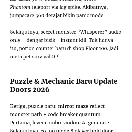
Phantom
teleport via lag spike. Akibatnya,
jumpscare 360 derajat bikin panic mode.
Selanjutnya, secret monster “Whisperer” audio
only – dengar bisik = instant kill. Tak hanya
itu, potion counter baru di shop Floor 100. Jadi,
meta pet survival OP!
Puzzle & Mechanic Baru Update
Doors 2026
Ketiga, puzzle baru:
mirror maze
reflect
monster path + code breaker quantum.
Pertama, lever combo random AI generate.
Selanjutnya, co-op mode 8 player hold door