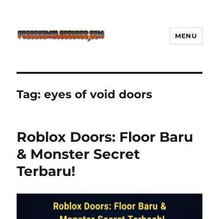
MENU
Freeshemalesource Tower
Defense Main Game Ini Pasti
Ketagihan!
Tag:
eyes of void doors
Roblox Doors: Floor Baru
& Monster Secret
Terbaru!