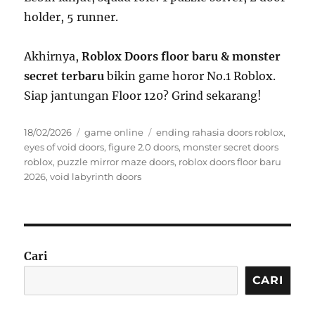
holder, 5 runner.
Akhirnya,
Roblox Doors floor baru & monster
secret terbaru
bikin game horor No.1 Roblox.
Siap jantungan Floor 120? Grind sekarang!
Posted
Categories
Tags
18/02/2026
game online
ending rahasia doors roblox
,
on
eyes of void doors
,
figure 2.0 doors
,
monster secret doors
roblox
,
puzzle mirror maze doors
,
roblox doors floor baru
2026
,
void labyrinth doors
Cari
CARI