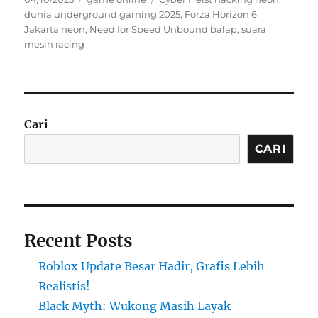
on
dunia underground gaming 2025
,
Forza Horizon 6
Jakarta neon
,
Need for Speed Unbound balap
,
suara
mesin racing
Cari
CARI
Recent Posts
Roblox Update Besar Hadir, Grafis Lebih
Realistis!
Black Myth: Wukong Masih Layak