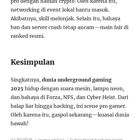
pro dengan hadiah crypto. Oleh karena itu,
networking di event lokal bantu masuk.
Akibatnya, skill melonjak. Selain itu, bahaya
ban dan server crash tetap ancam—main fair di
ranked resmi.
Kesimpulan
Singkatnya,
dunia underground gaming
2025
hidup dengan suara mesin, lampu neon,
dan bahaya di Forza, NFS, dan Cyber Heist. Dari
balap liar hingga hacking, ini scene pro gamer.
Oleh karena itu, gaspol sekarang—kuasai dunia
bawah!
Posted
Categories
Tags
04/10/2025
game online
Cyber Heist hacking neon
,