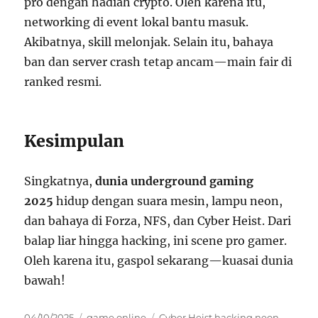
pro dengan hadiah crypto. Oleh karena itu,
networking di event lokal bantu masuk.
Akibatnya, skill melonjak. Selain itu, bahaya
ban dan server crash tetap ancam—main fair di
ranked resmi.
Kesimpulan
Singkatnya,
dunia underground gaming
2025
hidup dengan suara mesin, lampu neon,
dan bahaya di Forza, NFS, dan Cyber Heist. Dari
balap liar hingga hacking, ini scene pro gamer.
Oleh karena itu, gaspol sekarang—kuasai dunia
bawah!
Posted
Categories
Tags
04/10/2025
game online
Cyber Heist hacking neon
,