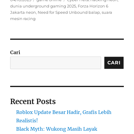
on
dunia underground gaming 2025
,
Forza Horizon 6
Jakarta neon
,
Need for Speed Unbound balap
,
suara
mesin racing
Cari
CARI
Recent Posts
Roblox Update Besar Hadir, Grafis Lebih
Realistis!
Black Myth: Wukong Masih Layak