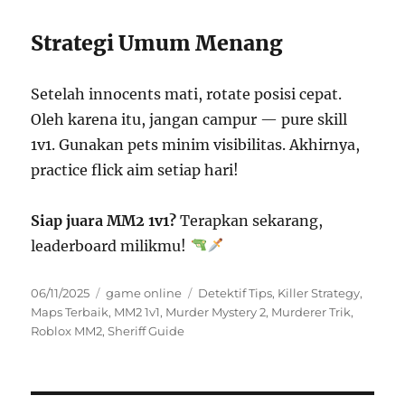
Strategi Umum Menang
Setelah innocents mati, rotate posisi cepat.
Oleh karena itu, jangan campur — pure skill
1v1. Gunakan pets minim visibilitas. Akhirnya,
practice flick aim setiap hari!
Siap juara MM2 1v1?
Terapkan sekarang,
leaderboard milikmu!
Posted
Categories
Tags
06/11/2025
game online
Detektif Tips
,
Killer Strategy
,
on
Maps Terbaik
,
MM2 1v1
,
Murder Mystery 2
,
Murderer Trik
,
Roblox MM2
,
Sheriff Guide