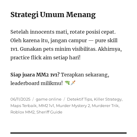
Strategi Umum Menang
Setelah innocents mati, rotate posisi cepat.
Oleh karena itu, jangan campur — pure skill
1v1. Gunakan pets minim visibilitas. Akhirnya,
practice flick aim setiap hari!
Siap juara MM2 1v1?
Terapkan sekarang,
leaderboard milikmu!
Posted
Categories
Tags
06/11/2025
game online
Detektif Tips
,
Killer Strategy
,
on
Maps Terbaik
,
MM2 1v1
,
Murder Mystery 2
,
Murderer Trik
,
Roblox MM2
,
Sheriff Guide