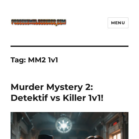
MENU
Freeshemalesource Tower
Defense Main Game Ini Pasti
Ketagihan!
Tag:
MM2 1v1
Murder Mystery 2:
Detektif vs Killer 1v1!