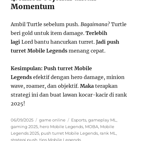
Momentum
Ambil Turtle sebelum push.
Bagaimana?
Turtle
beri gold untuk item damage.
Terlebih
lagi
Lord bantu hancurkan turret.
Jadi
push
turret Mobile Legends
menang cepat.
Kesimpulan:
Push turret Mobile
Legends
efektif dengan hero damage, minion
wave, roamer, dan objektif.
Maka
terapkan
strategi ini dan buat lawan kocar-kacir di rank
2025!
Posted
Categories
Tags
06/09/2025
game online
Esports
,
gameplay ML
,
on
gaming 2025
,
hero Mobile Legends
,
MOBA
,
Mobile
Legends 2025
,
push turret Mobile Legends
,
rank ML
,
strategi push
,
tips Mobile Legends