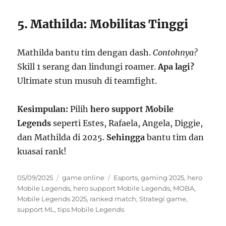
5. Mathilda: Mobilitas Tinggi
Mathilda bantu tim dengan dash.
Contohnya?
Skill 1 serang dan lindungi roamer.
Apa lagi?
Ultimate stun musuh di teamfight.
Kesimpulan:
Pilih
hero support Mobile
Legends
seperti Estes, Rafaela, Angela, Diggie,
dan Mathilda di 2025.
Sehingga
bantu tim dan
kuasai rank!
Posted
Categories
Tags
05/09/2025
game online
Esports
,
gaming 2025
,
hero
on
Mobile Legends
,
hero support Mobile Legends
,
MOBA
,
Mobile Legends 2025
,
ranked match
,
Strategi game
,
support ML
,
tips Mobile Legends