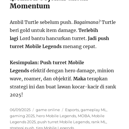
Momentum
Ambil Turtle sebelum push.
Bagaimana?
Turtle
beri gold untuk item damage.
Terlebih
lagi
Lord bantu hancurkan turret.
Jadi
push
turret Mobile Legends
menang cepat.
Kesimpulan:
Push turret Mobile
Legends
efektif dengan hero damage, minion
wave, roamer, dan objektif.
Maka
terapkan
strategi ini dan buat lawan kocar-kacir di rank
2025!
Posted
Categories
Tags
06/09/2025
game online
Esports
,
gameplay ML
,
on
gaming 2025
,
hero Mobile Legends
,
MOBA
,
Mobile
Legends 2025
,
push turret Mobile Legends
,
rank ML
,
strategi push
,
tips Mobile Legends