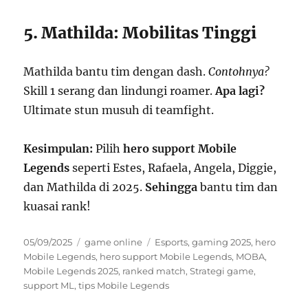
5. Mathilda: Mobilitas Tinggi
Mathilda bantu tim dengan dash.
Contohnya?
Skill 1 serang dan lindungi roamer.
Apa lagi?
Ultimate stun musuh di teamfight.
Kesimpulan:
Pilih
hero support Mobile
Legends
seperti Estes, Rafaela, Angela, Diggie,
dan Mathilda di 2025.
Sehingga
bantu tim dan
kuasai rank!
Posted
Categories
Tags
05/09/2025
game online
Esports
,
gaming 2025
,
hero
on
Mobile Legends
,
hero support Mobile Legends
,
MOBA
,
Mobile Legends 2025
,
ranked match
,
Strategi game
,
support ML
,
tips Mobile Legends