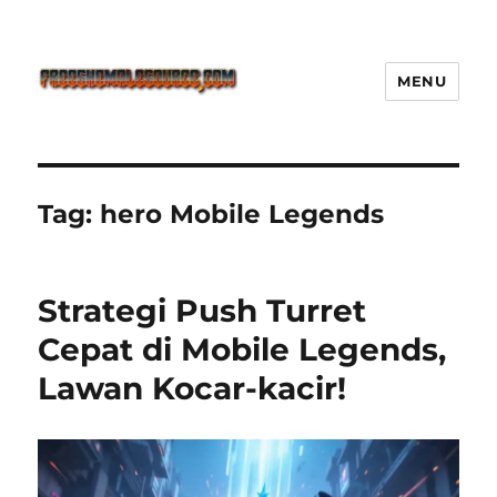
MENU
Freeshemalesource Tower
Defense Main Game Ini Pasti
Ketagihan!
Tag:
hero Mobile Legends
Strategi Push Turret
Cepat di Mobile Legends,
Lawan Kocar-kacir!