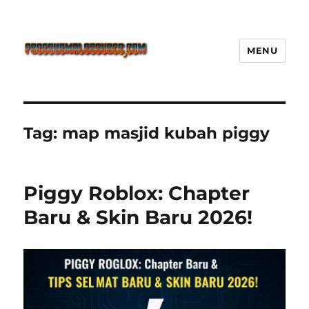
MENU
Freeshemalesource Tower
Defense Main Game Ini Pasti
Ketagihan!
Tag:
map masjid kubah piggy
Piggy Roblox: Chapter
Baru & Skin Baru 2026!