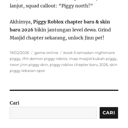
lanjut, squad callout: “Piggy north!”
Akhirnya,
Piggy Roblox chapter baru & skin
baru 2026
bikin jantungan level dewa. Grind
Masjid chapter sekarang, unlock Jinn pet!
Posted
Categories
Tags
19/02/2026
game online
book 5 ramadan nightmare
on
piggy
,
ifrit demon piggy roblox
,
map masjid kubah piggy
,
neon jinn piggy skin
,
piggy roblox chapter baru 2026
,
skin
piggy lebaran opor
Cari
CARI