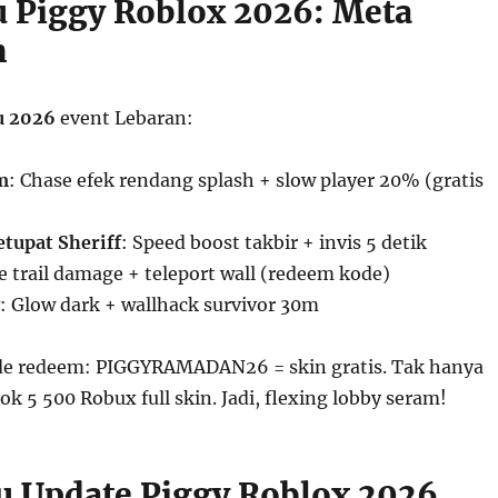
u Piggy Roblox 2026: Meta
m
u 2026
event Lebaran:
m
: Chase efek rendang splash + slow player 20% (gratis
etupat Sheriff
: Speed boost takbir + invis 5 detik
re trail damage + teleport wall (redeem kode)
: Glow dark + wallhack survivor 30m
de redeem: PIGGYRAMADAN26 = skin gratis. Tak hanya
ook 5 500 Robux full skin. Jadi, flexing lobby seram!
ru Update Piggy Roblox 2026