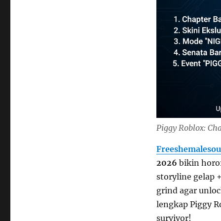
Piggy Roblox: Ch
Freeshemalesou
2026
bikin horo
storyline gelap 
grind agar unlo
lengkap Piggy R
survivor!