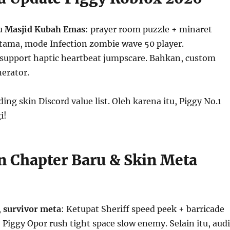
ru
Masjid Kubah Emas
: prayer room puzzle + minaret
rtama, mode Infection zombie wave 50 player.
 support haptic heartbeat jumpscare. Bahkan, custom
nerator.
ding skin Discord value list. Oleh karena itu, Piggy No.1
i!
n Chapter Baru & Skin Meta
,
survivor meta
: Ketupat Sheriff speed peek + barricade
Piggy Opor rush tight space slow enemy. Selain itu, aud