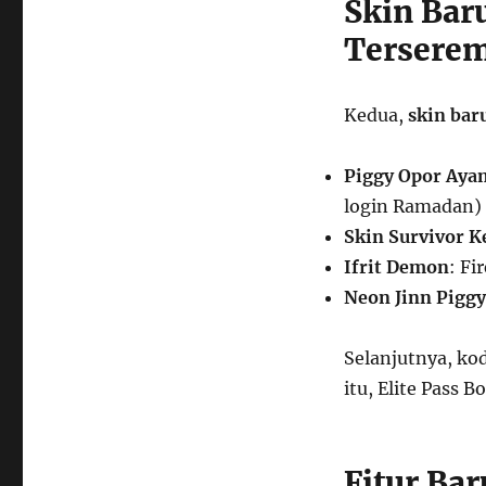
Skin Bar
Tersere
Kedua,
skin bar
Piggy Opor Aya
login Ramadan)
Skin Survivor K
Ifrit Demon
: Fi
Neon Jinn Piggy
Selanjutnya, ko
itu, Elite Pass B
Fitur Ba