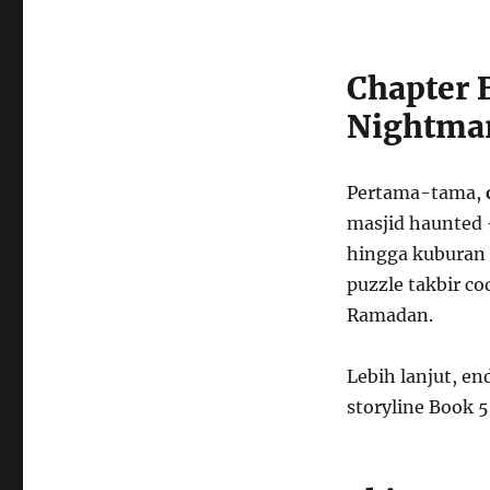
Chapter 
Nightma
Pertama-tama,
masjid haunted +
hingga kuburan t
puzzle takbir co
Ramadan.
Lebih lanjut, en
storyline Book 5 