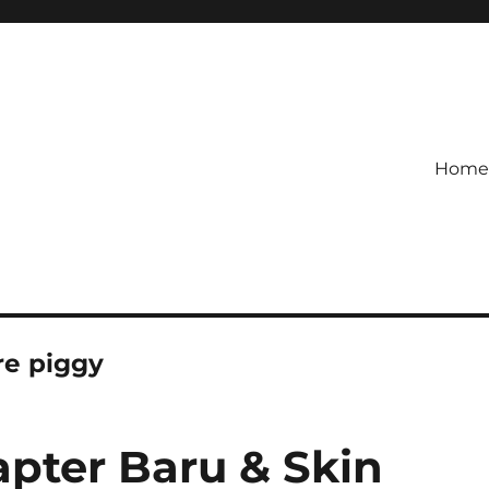
Home
etagihan!
 Defense Main Game Ini Pasti
re piggy
apter Baru & Skin