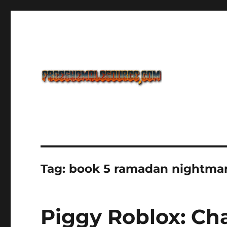
Freeshemalesource Tower Defense Main Game Ini Pasti K
Freeshemalesource Tower
Tag:
book 5 ramadan nightma
Piggy Roblox: Ch