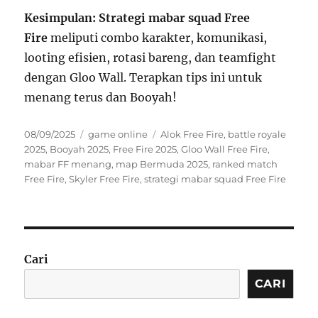
Kesimpulan:
Strategi mabar squad Free
Fire
meliputi combo karakter, komunikasi,
looting efisien, rotasi bareng, dan teamfight
dengan Gloo Wall. Terapkan tips ini untuk
menang terus dan Booyah!
Posted
Categories
Tags
08/09/2025
game online
Alok Free Fire
,
battle royale
on
2025
,
Booyah 2025
,
Free Fire 2025
,
Gloo Wall Free Fire
,
mabar FF menang
,
map Bermuda 2025
,
ranked match
Free Fire
,
Skyler Free Fire
,
strategi mabar squad Free Fire
Cari
CARI