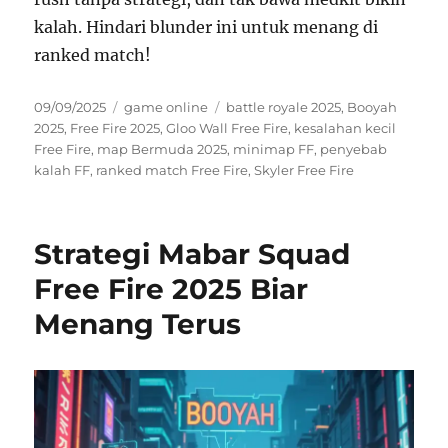
kalah. Hindari blunder ini untuk menang di
ranked match!
Posted
Categories
Tags
09/09/2025
game online
battle royale 2025
,
Booyah
on
2025
,
Free Fire 2025
,
Gloo Wall Free Fire
,
kesalahan kecil
Free Fire
,
map Bermuda 2025
,
minimap FF
,
penyebab
kalah FF
,
ranked match Free Fire
,
Skyler Free Fire
Strategi Mabar Squad
Free Fire 2025 Biar
Menang Terus