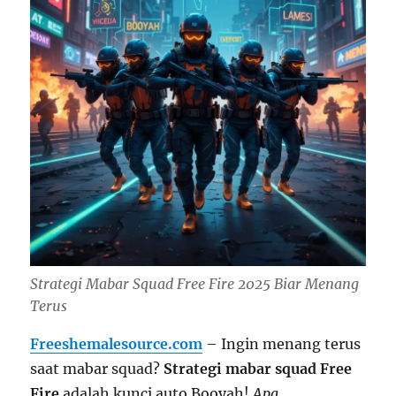
Strategi Mabar Squad Free Fire 2025 Biar Menang
Terus
Freeshemalesource.com
– Ingin menang terus
saat mabar squad?
Strategi mabar squad Free
Fire
adalah kunci auto Booyah!
Apa