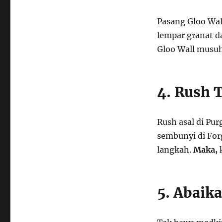
Pasang Gloo Wall
lempar granat d
Gloo Wall musu
4. Rush 
Rush asal di Pur
sembunyi di For
langkah.
Maka,
5. Abaik