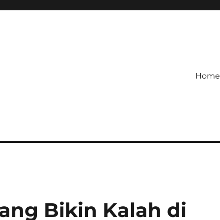
Home
etagihan!
 Defense Main Game Ini Pasti
ang Bikin Kalah di