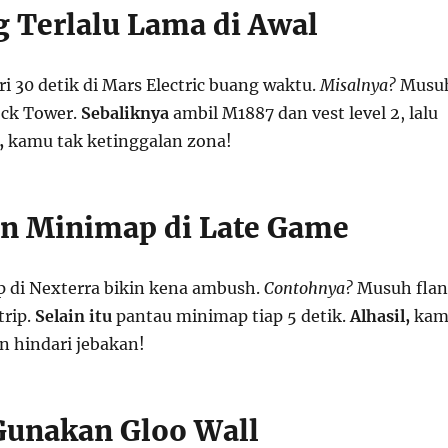
g Terlalu Lama di Awal
ri 30 detik di Mars Electric buang waktu.
Misalnya?
Musu
ock Tower.
Sebaliknya
ambil M1887 dan vest level 2, lalu
,
kamu tak ketinggalan zona!
an Minimap di Late Game
 di Nexterra bikin kena ambush.
Contohnya?
Musuh fla
trip.
Selain itu
pantau minimap tiap 5 detik.
Alhasil,
kam
n hindari jebakan!
 Gunakan Gloo Wall