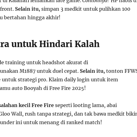
 di Kalahari lemahkan late game.
Contohnya?
HP habis d
front.
Selain itu,
simpan 3 medkit untuk pulihkan 100
 bertahan hingga akhir!
tra untuk Hindari Kalah
de training untuk headshot akurat di
unakan M1887 untuk duel cepat.
Selain itu,
tonton FFW
untuk strategi pro. Klaim daily login untuk item
amu auto Booyah di Free Fire 2025!
alahan kecil Free Fire
seperti looting lama, abai
loo Wall, rush tanpa strategi, dan tak bawa medkit biki
blunder ini untuk menang di ranked match!