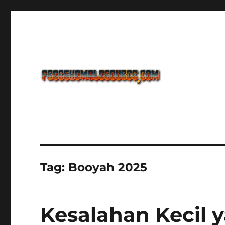
Freeshemalesource Tower Defense Main Game Ini Pasti K
Freeshemalesource Tower
Tag:
Booyah 2025
Kesalahan Kecil y