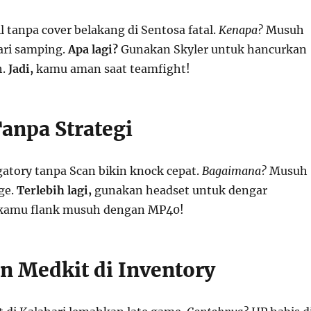
 tanpa cover belakang di Sentosa fatal.
Kenapa?
Musuh
ari samping.
Apa lagi?
Gunakan Skyler untuk hancurkan
h.
Jadi,
kamu aman saat teamfight!
Tanpa Strategi
gatory tanpa Scan bikin knock cepat.
Bagaimana?
Musuh
ge.
Terlebih lagi,
gunakan headset untuk dengar
kamu flank musuh dengan MP40!
an Medkit di Inventory