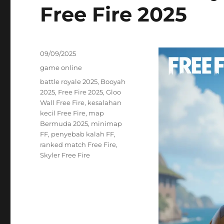
Free Fire 2025
Posted
09/09/2025
on
Categories
game online
Tags
battle royale 2025
,
Booyah
2025
,
Free Fire 2025
,
Gloo
Wall Free Fire
,
kesalahan
kecil Free Fire
,
map
Bermuda 2025
,
minimap
FF
,
penyebab kalah FF
,
ranked match Free Fire
,
Skyler Free Fire