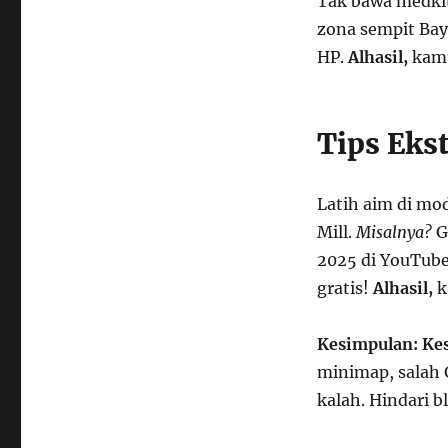
Tak bawa medkit
zona sempit Bay
HP.
Alhasil,
kamu
Tips Eks
Latih aim di mo
Mill.
Misalnya?
G
2025 di YouTube 
gratis!
Alhasil,
k
Kesimpulan:
Kes
minimap, salah G
kalah. Hindari 