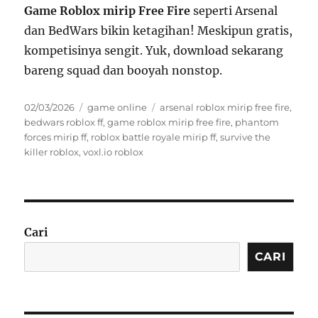
Game Roblox mirip Free Fire
seperti Arsenal
dan BedWars bikin ketagihan! Meskipun gratis,
kompetisinya sengit. Yuk, download sekarang
bareng squad dan booyah nonstop.
Posted
Categories
Tags
02/03/2026
game online
arsenal roblox mirip free fire
,
on
bedwars roblox ff
,
game roblox mirip free fire
,
phantom
forces mirip ff
,
roblox battle royale mirip ff
,
survive the
killer roblox
,
voxl.io roblox
Cari
CARI