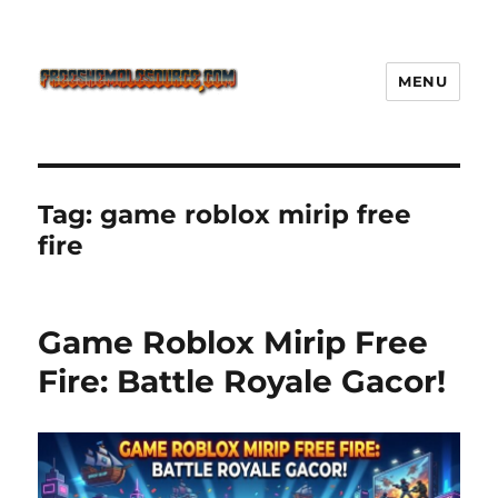
MENU
Freeshemalesource Tower
Defense Main Game Ini Pasti
Ketagihan!
Tag:
game roblox mirip free
fire
Game Roblox Mirip Free
Fire: Battle Royale Gacor!