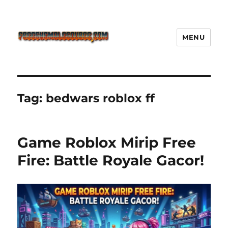
MENU
Freeshemalesource Tower
Defense Main Game Ini Pasti
Ketagihan!
Tag:
bedwars roblox ff
Game Roblox Mirip Free
Fire: Battle Royale Gacor!