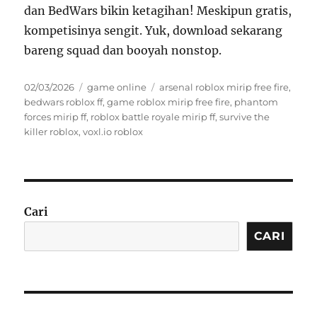
dan BedWars bikin ketagihan! Meskipun gratis,
kompetisinya sengit. Yuk, download sekarang
bareng squad dan booyah nonstop.
Posted
Categories
Tags
02/03/2026
game online
arsenal roblox mirip free fire
,
on
bedwars roblox ff
,
game roblox mirip free fire
,
phantom
forces mirip ff
,
roblox battle royale mirip ff
,
survive the
killer roblox
,
voxl.io roblox
Cari
CARI