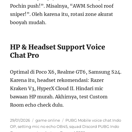
Pochin push!”. Misalnya, “AWM School roof
sniper!”. Oleh karena itu, rotasi zone akurat
booyah mudah.
HP & Headset Support Voice
Chat Pro
Optimal di Poco X6, Realme GT6, Samsung S24.
Karena itu, headset rekomendasi: Razer
Kraken V3, HyperX Cloud II. Hindari mic
bawaan HP murah. Akhirnya, test Custom
Room echo check dulu.
Posted
Categories
Tags
29/01/2026
game online
PUBG Mobile voice chat Indo
on
OP
,
setting mic no echo OB45
,
squad Discord PUBG Indo