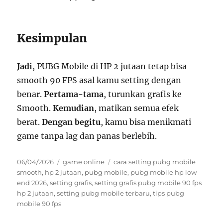
Kesimpulan
Jadi
, PUBG Mobile di HP 2 jutaan tetap bisa
smooth 90 FPS asal kamu setting dengan
benar.
Pertama-tama
, turunkan grafis ke
Smooth.
Kemudian
, matikan semua efek
berat.
Dengan begitu
, kamu bisa menikmati
game tanpa lag dan panas berlebih.
Posted
Categories
Tags
06/04/2026
game online
cara setting pubg mobile
on
smooth
,
hp 2 jutaan
,
pubg mobile
,
pubg mobile hp low
end 2026
,
setting grafis
,
setting grafis pubg mobile 90 fps
hp 2 jutaan
,
setting pubg mobile terbaru
,
tips pubg
mobile 90 fps