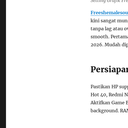
Setting Grafik Fr
Freeshemalesou
kini sangat mun
tanpa lag atau o
smooth. Pertama
2026. Mudah di
Persiapa
Pastikan HP sup
Hot 40, Redmi No
Aktifkan Game B
background. RA