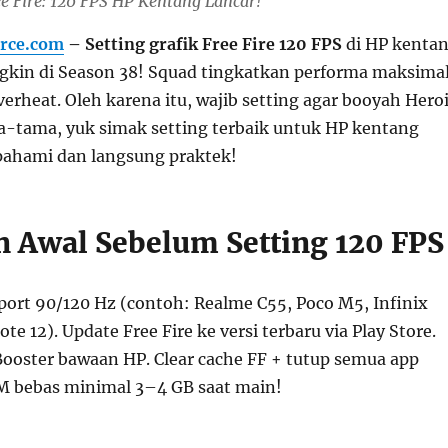
ee Fire: 120 FPS HP Kentang Lancar!
rce.com
– Setting grafik Free Fire 120 FPS
di HP kenta
gkin di Season 38! Squad tingkatkan performa maksima
verheat. Oleh karena itu, wajib setting agar booyah Hero
-tama, yuk simak setting terbaik untuk HP kentang
pahami dan langsung praktek!
n Awal Sebelum Setting 120 FPS
port 90/120 Hz (contoh: Realme C55, Poco M5, Infinix
te 12). Update Free Fire ke versi terbaru via Play Store.
ooster bawaan HP. Clear cache FF + tutup semua app
M bebas minimal 3–4 GB saat main!