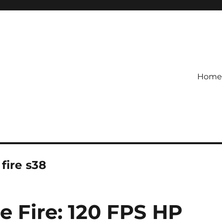
Home
etagihan!
 Defense Main Game Ini Pasti
 fire s38
ee Fire: 120 FPS HP