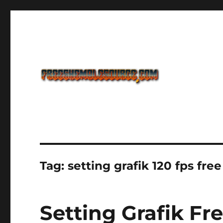
Freeshemalesource Tower Defense Main Game Ini Pasti K
Freeshemalesource Tower
Tag:
setting grafik 120 fps free
Setting Grafik Fr