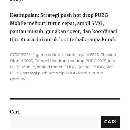
Kesimpulan:
Strategi push hot drop PUBG
Mobile
meliputi turun cepat, ambil SMG,
pantau musuh, gunakan cover, dan koordinasi
tim. Kuasai ini untuk loot terbaik tanpa knock!
Posted
Categories
Tags
07/09/2025
game online
battle royale 2025
,
Chicken
on
Dinner 2025
,
Erangel hot drop
,
hot drop PUBG 2025
,
loot
PUBG Mobile
,
ranked match PUBG
,
Rozhok PUBG
,
SMG
PUBG
,
strategi push hot drop PUBG Mobile
,
turun
Pochinki
Cari
CARI