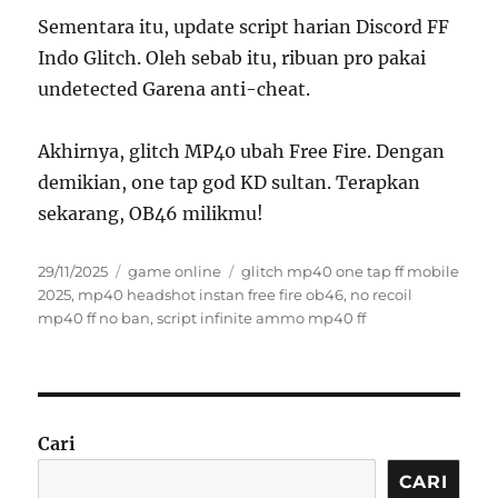
Sementara itu, update script harian Discord FF
Indo Glitch. Oleh sebab itu, ribuan pro pakai
undetected Garena anti-cheat.
Akhirnya, glitch MP40 ubah Free Fire. Dengan
demikian, one tap god KD sultan. Terapkan
sekarang, OB46 milikmu!
Posted
Categories
Tags
29/11/2025
game online
glitch mp40 one tap ff mobile
on
2025
,
mp40 headshot instan free fire ob46
,
no recoil
mp40 ff no ban
,
script infinite ammo mp40 ff
Cari
CARI