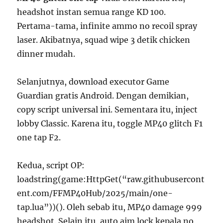
headshot instan semua range KD 100.
Pertama-tama, infinite ammo no recoil spray
laser. Akibatnya, squad wipe 3 detik chicken
dinner mudah.
Selanjutnya, download executor Game
Guardian gratis Android. Dengan demikian,
copy script universal ini. Sementara itu, inject
lobby Classic. Karena itu, toggle MP40 glitch F1
one tap F2.
Kedua, script OP:
loadstring(game:HttpGet(“raw.githubusercont
ent.com/FFMP40Hub/2025/main/one-
tap.lua”))(). Oleh sebab itu, MP40 damage 999
headshot. Selain itu, auto aim lock kepala no