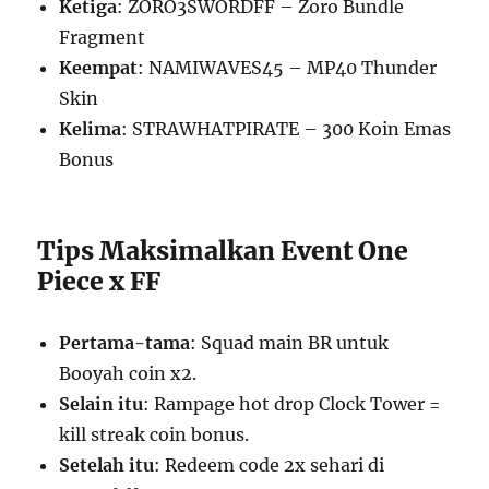
Ketiga
: ZORO3SWORDFF – Zoro Bundle
Fragment
Keempat
: NAMIWAVES45 – MP40 Thunder
Skin
Kelima
: STRAWHATPIRATE – 300 Koin Emas
Bonus
Tips Maksimalkan Event One
Piece x FF
Pertama-tama
: Squad main BR untuk
Booyah coin x2.
Selain itu
: Rampage hot drop Clock Tower =
kill streak coin bonus.
Setelah itu
: Redeem code 2x sehari di