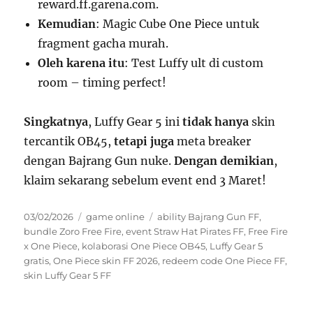
reward.ff.garena.com.
Kemudian
: Magic Cube One Piece untuk
fragment gacha murah.
Oleh karena itu
: Test Luffy ult di custom
room – timing perfect!
Singkatnya
, Luffy Gear 5 ini
tidak hanya
skin
tercantik OB45,
tetapi juga
meta breaker
dengan Bajrang Gun nuke.
Dengan demikian
,
klaim sekarang sebelum event end 3 Maret!
Posted
Categories
Tags
03/02/2026
game online
ability Bajrang Gun FF
,
on
bundle Zoro Free Fire
,
event Straw Hat Pirates FF
,
Free Fire
x One Piece
,
kolaborasi One Piece OB45
,
Luffy Gear 5
gratis
,
One Piece skin FF 2026
,
redeem code One Piece FF
,
skin Luffy Gear 5 FF