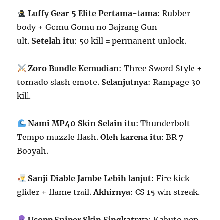
Luffy Gear 5 Elite
Pertama-tama
: Rubber
body + Gomu Gomu no Bajrang Gun
ult.
Setelah itu
: 50 kill = permanent unlock.
Zoro Bundle
Kemudian
: Three Sword Style +
tornado slash emote.
Selanjutnya
: Rampage 30
kill.
Nami MP40 Skin
Selain itu
: Thunderbolt
Tempo muzzle flash.
Oleh karena itu
: BR 7
Booyah.
Sanji Diable Jambe
Lebih lanjut
: Fire kick
glider + flame trail.
Akhirnya
: CS 15 win streak.
Usopp Sniper Skin
Singkatnya
: Kabuto pop