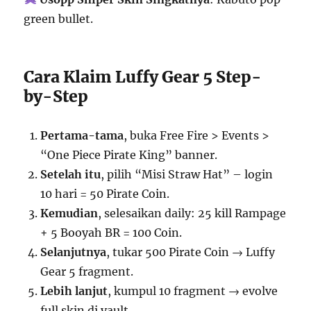
green bullet.
Cara Klaim Luffy Gear 5 Step-
by-Step
Pertama-tama
, buka Free Fire > Events >
“One Piece Pirate King” banner.
Setelah itu
, pilih “Misi Straw Hat” – login
10 hari = 50 Pirate Coin.
Kemudian
, selesaikan daily: 25 kill Rampage
+ 5 Booyah BR = 100 Coin.
Selanjutnya
, tukar 500 Pirate Coin → Luffy
Gear 5 fragment.
Lebih lanjut
, kumpul 10 fragment → evolve
full skin di vault.