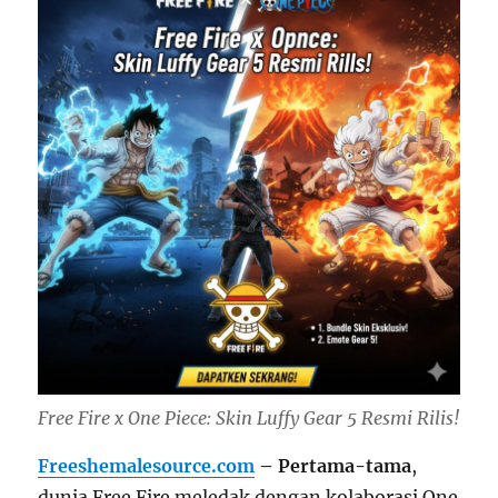
Free Fire x One Piece: Skin Luffy Gear 5 Resmi Rilis!
Freeshemalesource.com
– Pertama-tama
,
dunia Free Fire meledak dengan kolaborasi One