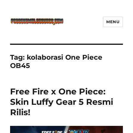
MENU
Freeshemalesource Tower
Defense Main Game Ini Pasti
Ketagihan!
Tag:
kolaborasi One Piece
OB45
Free Fire x One Piece:
Skin Luffy Gear 5 Resmi
Rilis!