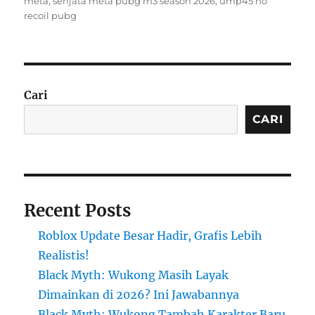
meta
,
senjata meta pubg m3 season 2026
,
ump45 no
recoil pubg
Cari
CARI
Recent Posts
Roblox Update Besar Hadir, Grafis Lebih
Realistis!
Black Myth: Wukong Masih Layak
Dimainkan di 2026? Ini Jawabannya
Black Myth: Wukong Tambah Karakter Baru,