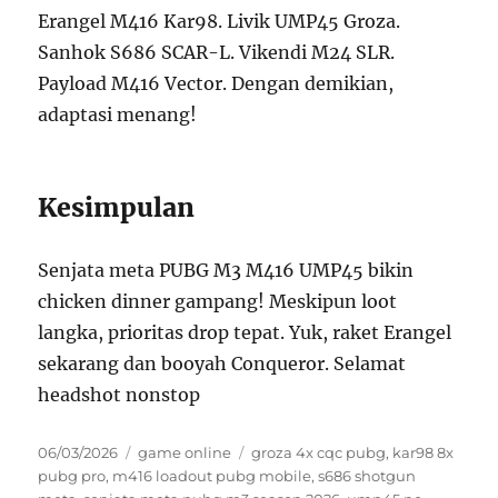
Erangel M416 Kar98. Livik UMP45 Groza.
Sanhok S686 SCAR-L. Vikendi M24 SLR.
Payload M416 Vector. Dengan demikian,
adaptasi menang!
Kesimpulan
Senjata meta PUBG M3 M416 UMP45 bikin
chicken dinner gampang! Meskipun loot
langka, prioritas drop tepat. Yuk, raket Erangel
sekarang dan booyah Conqueror. Selamat
headshot nonstop
Posted
Categories
Tags
06/03/2026
game online
groza 4x cqc pubg
,
kar98 8x
on
pubg pro
,
m416 loadout pubg mobile
,
s686 shotgun