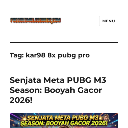
MENU
Freeshemalesource Tower
Defense Main Game Ini Pasti
Ketagihan!
Tag:
kar98 8x pubg pro
Senjata Meta PUBG M3
Season: Booyah Gacor
2026!