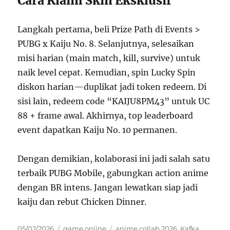
Cara Klaim Skin Eksklusif
Langkah pertama, beli Prize Path di Events >
PUBG x Kaiju No. 8. Selanjutnya, selesaikan
misi harian (main match, kill, survive) untuk
naik level cepat. Kemudian, spin Lucky Spin
diskon harian—duplikat jadi token redeem. Di
sisi lain, redeem code “KAIJU8PM43” untuk UC
88 + frame awal. Akhirnya, top leaderboard
event dapatkan Kaiju No. 10 permanen.
Dengan demikian, kolaborasi ini jadi salah satu
terbaik PUBG Mobile, gabungkan action anime
dengan BR intens. Jangan lewatkan siap jadi
kaiju dan rebut Chicken Dinner.
Posted
Categories
Tags
05/02/2026
game online
anime collab 2026
,
Kafka