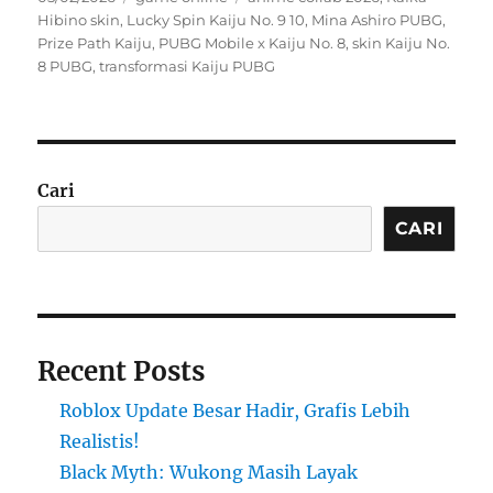
on
Hibino skin
,
Lucky Spin Kaiju No. 9 10
,
Mina Ashiro PUBG
,
Prize Path Kaiju
,
PUBG Mobile x Kaiju No. 8
,
skin Kaiju No.
8 PUBG
,
transformasi Kaiju PUBG
Cari
CARI
Recent Posts
Roblox Update Besar Hadir, Grafis Lebih
Realistis!
Black Myth: Wukong Masih Layak