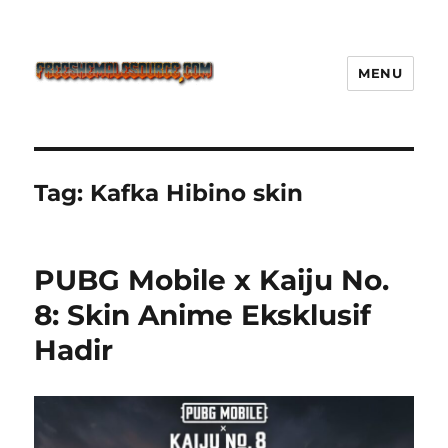
MENU
Freeshemalesource Tower
Defense Main Game Ini Pasti
Ketagihan!
Tag:
Kafka Hibino skin
PUBG Mobile x Kaiju No.
8: Skin Anime Eksklusif
Hadir