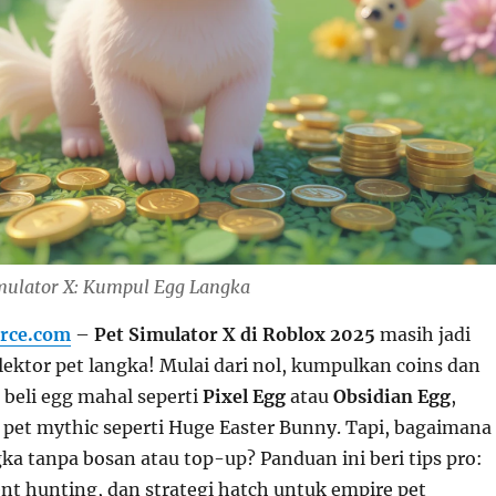
Simulator X: Kumpul Egg Langka
rce.com
–
Pet Simulator X di Roblox 2025
masih jadi
lektor pet langka! Mulai dari nol, kumpulkan coins dan
beli egg mahal seperti
Pixel Egg
atau
Obsidian Egg
,
pet mythic seperti Huge Easter Bunny. Tapi, bagaimana
ka tanpa bosan atau top-up? Panduan ini beri tips pro:
ent hunting, dan strategi hatch untuk empire pet