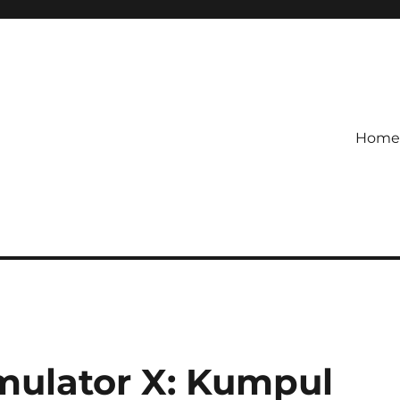
Home
etagihan!
 Defense Main Game Ini Pasti
imulator X: Kumpul