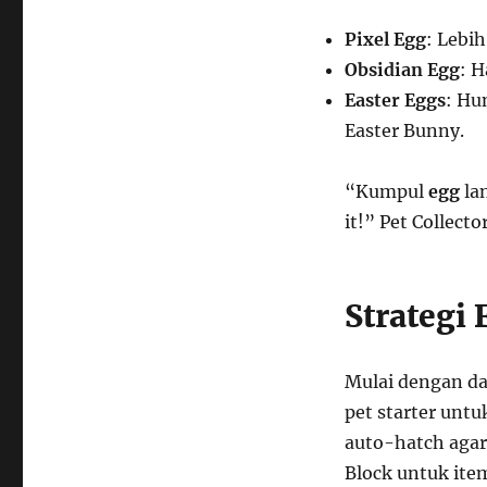
Pixel Egg
: Lebih
Obsidian Egg
: H
Easter Eggs
: Hu
Easter Bunny.
“Kumpul
egg
lan
it!” Pet Collecto
Strategi
Mulai dengan dai
pet starter untu
auto-hatch agar 
Block untuk item