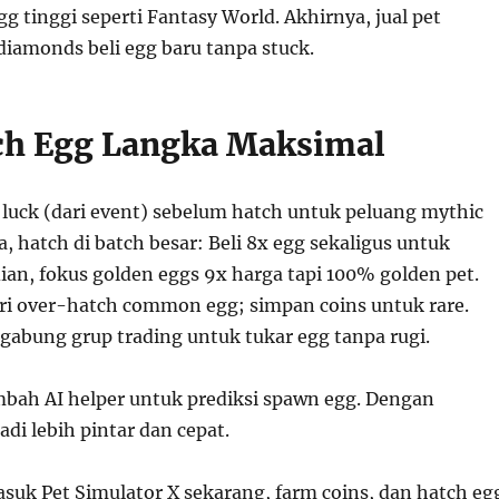
 tinggi seperti Fantasy World. Akhirnya, jual pet
amonds beli egg baru tanpa stuck.
ch Egg Langka Maksimal
luck (dari event) sebelum hatch untuk peluang mythic
a, hatch di batch besar: Beli 8x egg sekaligus untuk
ian, fokus golden eggs 9x harga tapi 100% golden pet.
dari over-hatch common egg; simpan coins untuk rare.
 gabung grup trading untuk tukar egg tanpa rugi.
bah AI helper untuk prediksi spawn egg. Dengan
adi lebih pintar dan cepat.
suk Pet Simulator X sekarang, farm coins, dan hatch eg