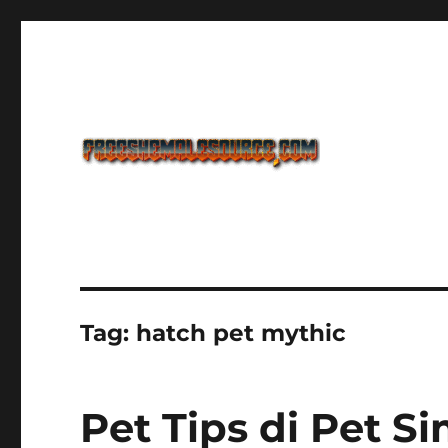
Freeshemalesource Tower Defense Main Game Ini Pasti K
Freeshemalesource Tower
Tag:
hatch pet mythic
Pet Tips di Pet S