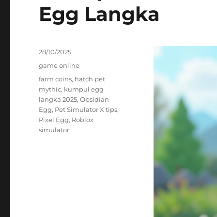
Egg Langka
Posted
28/10/2025
on
Categories
game online
Tags
farm coins
,
hatch pet
mythic
,
kumpul egg
langka 2025
,
Obsidian
Egg
,
Pet Simulator X tips
,
Pixel Egg
,
Roblox
simulator