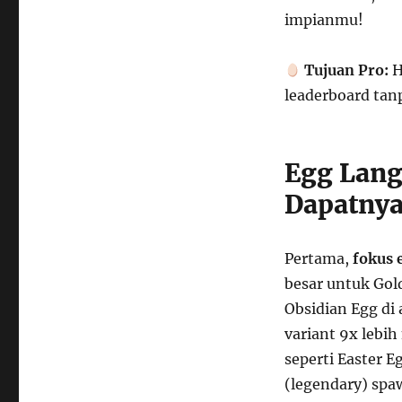
impianmu!
Tujuan Pro:
H
leaderboard tan
Egg Lang
Dapatny
Pertama,
fokus 
besar untuk Gol
Obsidian Egg di
variant 9x lebi
seperti Easter E
(legendary) spaw