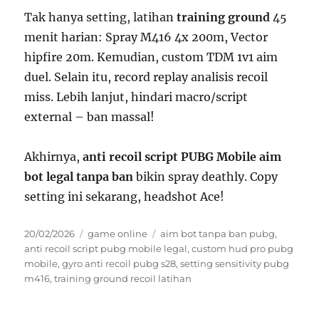
Tak hanya setting, latihan
training ground
45
menit harian: Spray M416 4x 200m, Vector
hipfire 20m. Kemudian, custom TDM 1v1 aim
duel. Selain itu, record replay analisis recoil
miss. Lebih lanjut, hindari macro/script
external – ban massal!
Akhirnya,
anti recoil script PUBG Mobile aim
bot legal tanpa ban
bikin spray deathly. Copy
setting ini sekarang, headshot Ace!
Posted
Categories
Tags
20/02/2026
game online
aim bot tanpa ban pubg
,
on
anti recoil script pubg mobile legal
,
custom hud pro pubg
mobile
,
gyro anti recoil pubg s28
,
setting sensitivity pubg
m416
,
training ground recoil latihan