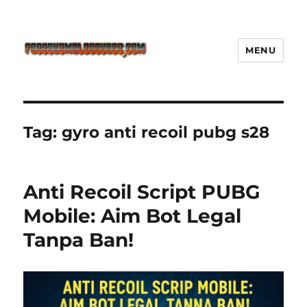
MENU
Freeshemalesource Tower
Defense Main Game Ini Pasti
Ketagihan!
Tag:
gyro anti recoil pubg s28
Anti Recoil Script PUBG
Mobile: Aim Bot Legal
Tanpa Ban!