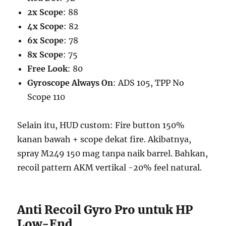
2x Scope
: 88
4x Scope
: 82
6x Scope
: 78
8x Scope
: 75
Free Look
: 80
Gyroscope Always On
: ADS 105, TPP No
Scope 110
Selain itu, HUD custom: Fire button 150%
kanan bawah + scope dekat fire. Akibatnya,
spray M249 150 mag tanpa naik barrel. Bahkan,
recoil pattern AKM vertikal -20% feel natural.
Anti Recoil Gyro Pro untuk HP
Low-End