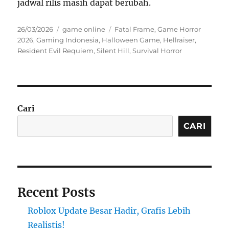
jadwal rilis masih dapat berubah.
Posted
Categories
Tags
26/03/2026
game online
Fatal Frame
,
Game Horror
on
2026
,
Gaming Indonesia
,
Halloween Game
,
Hellraiser
,
Resident Evil Requiem
,
Silent Hill
,
Survival Horror
Cari
CARI
Recent Posts
Roblox Update Besar Hadir, Grafis Lebih
Realistis!