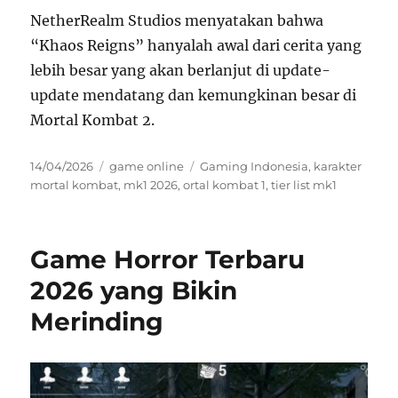
NetherRealm Studios menyatakan bahwa
“Khaos Reigns” hanyalah awal dari cerita yang
lebih besar yang akan berlanjut di update-
update mendatang dan kemungkinan besar di
Mortal Kombat 2.
Posted
Categories
Tags
14/04/2026
game online
Gaming Indonesia
,
karakter
on
mortal kombat
,
mk1 2026
,
ortal kombat 1
,
tier list mk1
Game Horror Terbaru
2026 yang Bikin
Merinding